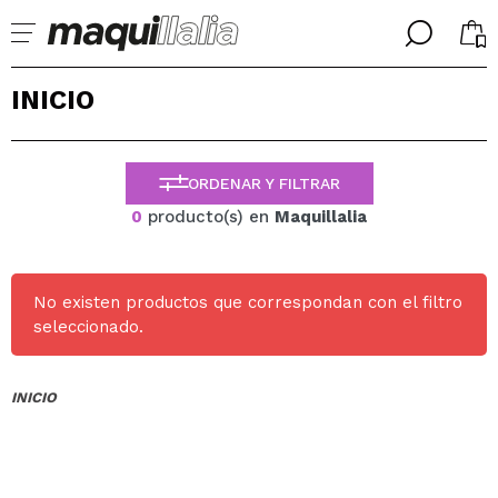
╳
╳
INICIO
SELECCIONA TU IDIOMA
Ya soy #maquilover, tengo cuenta
BIENVENIDX!
ESPAÑOL
ENGLISH
ORDENAR Y FILTRAR
FRANCES
0
producto(s) en
Maquillalia
ALEMAN
ITALIANO
PORTUGUESE
¿Olvidaste la contraseña?
No existen productos que correspondan con el filtro
seleccionado.
INICIO
No tengo cuenta aquí