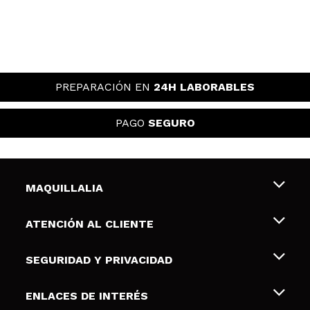
PREPARACIÓN EN
24H LABORABLES
PAGO
SEGURO
MAQUILLALIA
Sobre nosotros
ATENCIÓN AL CLIENTE
Empleo
Envíos y devoluciones
SEGURIDAD Y PRIVACIDAD
Tarjetas de Regalo
Desistimiento / Devoluciones
Terminos y condiciones de uso
ENLACES DE INTERÉS
Formas de pago