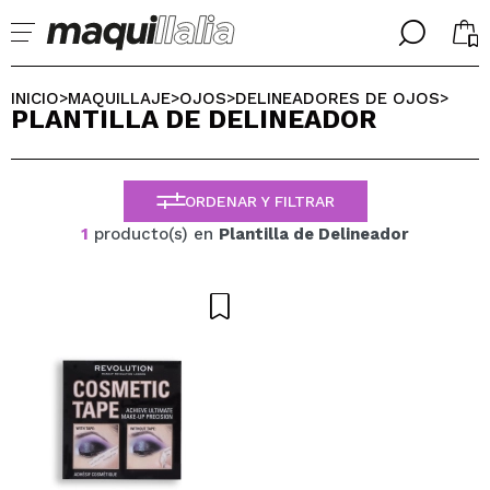
╳
╳
SELECCIONA TU IDIOMA
INICIO
MAQUILLAJE
OJOS
DELINEADORES DE OJOS
>
>
>
>
PLANTILLA DE DELINEADOR
Ya soy #maquilover, tengo cuenta
BIENVENIDX!
ESPAÑOL
ENGLISH
ORDENAR Y FILTRAR
FRANCES
ALEMAN
1
producto(s) en
Plantilla de Delineador
ITALIANO
PORTUGUESE
¿Olvidaste la contraseña?
No tengo cuenta aquí