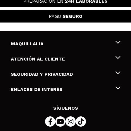
PREPARACIÓN EN
24H LABORABLES
PAGO
SEGURO
MAQUILLALIA
Sobre nosotros
ATENCIÓN AL CLIENTE
Empleo
Envíos y devoluciones
SEGURIDAD Y PRIVACIDAD
Tarjetas de Regalo
Desistimiento / Devoluciones
Terminos y condiciones de uso
ENLACES DE INTERÉS
Formas de pago
Pólitica de Privacidad
Contacto
Descuento Estudiantes
Política de cookies
SÍGUENOS
Resolución de litigios en línea (ODR)