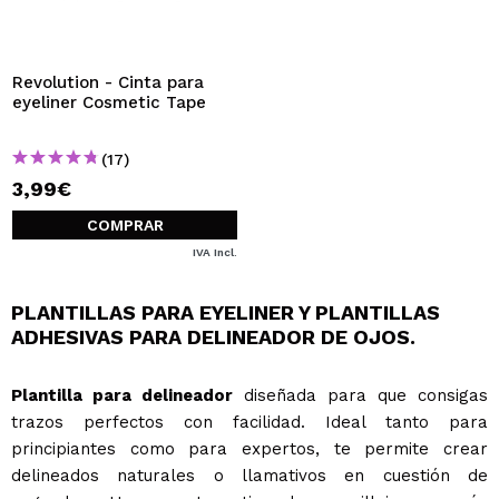
QUIERO REGISTRARME
Al crear una cuenta en Maquillalia.com podrás realizar
tus compras rápidamente, revisar el estado de tus
Revolution - Cinta para
pedidos y consultar tus operaciones anteriores.
eyeliner Cosmetic Tape
(17)
CREAR CUENTA
3,99€
COMPRAR
IVA Incl.
PLANTILLAS PARA EYELINER Y PLANTILLAS
ADHESIVAS PARA DELINEADOR DE OJOS.
Plantilla para delineador
diseñada para que consigas
trazos perfectos con facilidad. Ideal tanto para
principiantes como para expertos, te permite crear
delineados naturales o llamativos en cuestión de