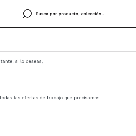
ante, si lo deseas,
Cristina
Antonia
Ines
No tengo cuenta aqu
U IDIOMA
ez que
Buena experiencia
Muy bien
Spedizi
QUIER
ESPAÑOL
ENGLISH
eriencia
imballa
ajería.
elegan
 todas las ofertas de trabajo que precisamos.
colori sc
Al crear una cuenta en
rápidamente, revisar e
anteriores.