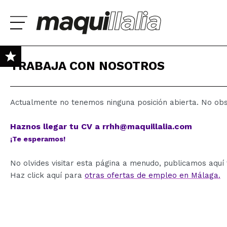
TRABAJA CON NOSOTROS
NOVEDADES
PROMOS
Actualmente no tenemos ninguna posición abierta. No obst
es
Lúcia Fátima
Raquel
MARCAS
Ya soy #maquilover, tengo cuenta
Haznos llegar tu CV a rrhh@maquillalia.com
SELECCIONA T
izione veloce e ottimo
Bueno - Respuesta -
Ya es la segunda v
BIENVENIDX!
¡Te esperamos!
SKIN TEST GRATIS
llaggio. La palette è
Muchas gracias por tu
tengo una mala exp
gante come pensavo,
valoración y confianza!
por parte de la mens
No olvides visitar esta página a menudo, publicamos aquí
i scriventi e r...
En este caso el p...
Haz click aquí para
otras ofertas de empleo en Málaga.
MAQUILLAJE
CABELLO
¿Olvidaste la contraseña?
CUIDADO PERSONAL