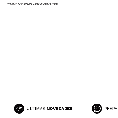
INICIO
>
TRABAJA CON NOSOTROS
MAQUIFARMA
KOREA ZONE
TRAVEL SIZE
NATURE
OFERTAS
OUTLET
¡HAN VUELTO!
PRÓXIMAMENTE
BLOG
ÚLTIMAS
NOVEDADES
PREPA