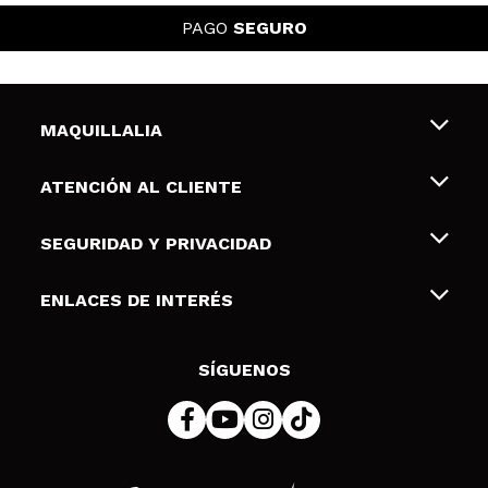
PAGO
SEGURO
MAQUILLALIA
Sobre nosotros
ATENCIÓN AL CLIENTE
Empleo
Envíos y devoluciones
SEGURIDAD Y PRIVACIDAD
Tarjetas de Regalo
Desistimiento / Devoluciones
Terminos y condiciones de uso
ENLACES DE INTERÉS
Formas de pago
Pólitica de Privacidad
Contacto
Descuento Estudiantes
Política de cookies
SÍGUENOS
Resolución de litigios en línea (ODR)