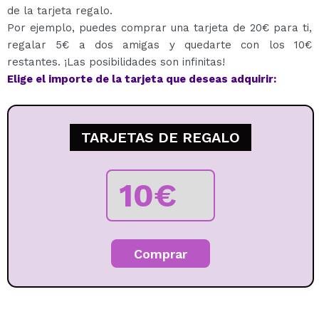
QUIERO REGISTRARME
de la tarjeta regalo.
Por ejemplo, puedes comprar una tarjeta de 20€ para ti,
Al crear una cuenta en Maquillalia.com podrás realizar
regalar 5€ a dos amigas y quedarte con los 10€
tus compras rápidamente, revisar el estado de tus
pedidos y consultar tus operaciones anteriores.
restantes. ¡Las posibilidades son infinitas!
Elige el importe de la tarjeta que deseas adquirir:
CREAR CUENTA
TARJETAS DE REGALO
Comprar