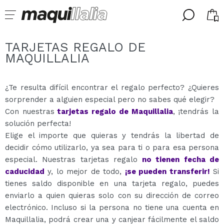
╳
╳
SELECCIONA TU IDIOMA
TARJETAS REGALO DE
Ya soy #maquilover, tengo cuenta
MAQUILLALIA
BIENVENIDX!
ESPAÑOL
ENGLISH
¿Te resulta difícil encontrar el regalo perfecto? ¿Quieres
FRANCES
sorprender a alguien especial pero no sabes qué elegir?
ALEMAN
Con nuestras
tarjetas regalo de Maquillalia
, ¡tendrás la
ITALIANO
solución perfecta!
PORTUGUESE
¿Olvidaste la contraseña?
Elige el importe que quieras y tendrás la libertad de
decidir cómo utilizarlo, ya sea para ti o para esa persona
especial. Nuestras tarjetas regalo
no tienen fecha de
caducidad
y, lo mejor de todo,
¡se pueden transferir!
Si
tienes saldo disponible en una tarjeta regalo, puedes
enviarlo a quien quieras solo con su dirección de correo
electrónico. Incluso si la persona no tiene una cuenta en
No tengo cuenta aquí
Maquillalia, podrá crear una y canjear fácilmente el saldo