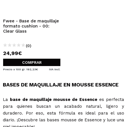
QUIERO REGISTRARME
Al crear una cuenta en Maquillalia.com podrás realizar
tus compras rápidamente, revisar el estado de tus
Fwee - Base de maquillaje
pedidos y consultar tus operaciones anteriores.
formato cushion - 00:
Clear Glass
CREAR CUENTA
(0)
24,99€
COMPRAR
Precio x 100 gr: 192,23€
IVA Incl.
BASES DE MAQUILLAJE EN MOUSSE ESSENCE
La
base de maquillaje mousse de Essence
es perfecta
para quienes buscan un acabado natural, ligero y
duradero. Por eso, esta fórmula es ideal para el uso
diario. ¡Descubre las bases mousse de Essence y luce una
piel impecable!