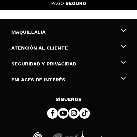
PAGO
SEGURO
MAQUILLALIA
Sobre nosotros
ATENCIÓN AL CLIENTE
Empleo
Envíos y devoluciones
SEGURIDAD Y PRIVACIDAD
Tarjetas de Regalo
Desistimiento / Devoluciones
Terminos y condiciones de uso
ENLACES DE INTERÉS
Formas de pago
Pólitica de Privacidad
Contacto
Descuento Estudiantes
Política de cookies
SÍGUENOS
Resolución de litigios en línea (ODR)