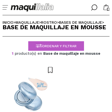
╳
╳
SELECCIONA TU IDIOMA
INICIO
MAQUILLAJE
ROSTRO
BASES DE MAQUILLAJE
>
>
>
>
BASE DE MAQUILLAJE EN MOUSSE
Ya soy #maquilover, tengo cuenta
BIENVENIDX!
ESPAÑOL
ENGLISH
ORDENAR Y FILTRAR
FRANCES
ALEMAN
1
producto(s) en
Base de maquillaje en mousse
ITALIANO
PORTUGUESE
¿Olvidaste la contraseña?
No tengo cuenta aquí