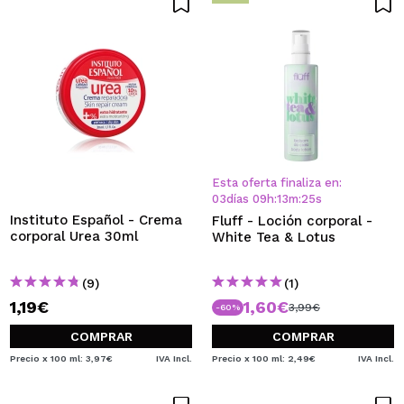
Esta oferta finaliza en:
03
días
09
h
:
13
m
:
24
s
Instituto Español - Crema
Fluff - Loción corporal -
corporal Urea 30ml
White Tea & Lotus
(9)
(1)
1,19€
1,60€
3,99€
-60%
COMPRAR
COMPRAR
Precio x 100 ml: 3,97€
IVA Incl.
Precio x 100 ml: 2,49€
IVA Incl.