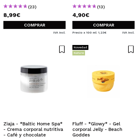
(23)
(13)
8,99€
4,90€
COMPRAR
COMPRAR
IVA Incl.
Precio x 100 ml: 1,23€
IVA Incl.
Novedad
Nature
Ziaja - *Baltic Home Spa*
Fluff - *Glowy* - Gel
- Crema corporal nutritiva
corporal Jelly - Beach
- Café y chocolate
Goddes