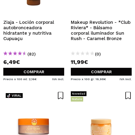
QUIERO REGISTRARME
Al crear una cuenta en Maquillalia.com podrás realizar
tus compras rápidamente, revisar el estado de tus
Ziaja - Loción corporal
Makeup Revolution - *Club
pedidos y consultar tus operaciones anteriores.
autobronceadora
Riviera* - Bálsamo
hidratante y nutritiva
corporal iluminador Sun
Cupuaçu
Rush - Caramel Bronze
CREAR CUENTA
(82)
(0)
6,49€
11,99€
COMPRAR
COMPRAR
Precio x 100 ml: 2,16€
IVA Incl.
Precio x 100 gr: 19,98€
IVA Incl.
Novedad
Nature