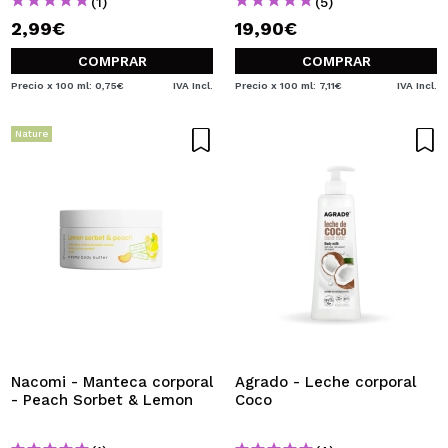
(1)
(5)
2,99€
19,90€
COMPRAR
COMPRAR
Precio x 100 ml: 0,75€
IVA Incl.
Precio x 100 ml: 7,11€
IVA Incl.
Nature
Nacomi - Manteca corporal
Agrado - Leche corporal
- Peach Sorbet & Lemon
Coco