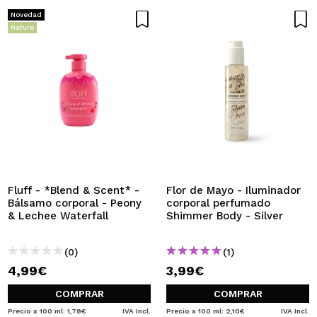
Novedad
Nature
Fluff - *Blend & Scent* -
Flor de Mayo - Iluminador
Bálsamo corporal - Peony
corporal perfumado
& Lechee Waterfall
Shimmer Body - Silver
(0)
(1)
4,99€
3,99€
COMPRAR
COMPRAR
Precio x 100 ml: 1,78€
IVA Incl.
Precio x 100 ml: 2,10€
IVA Incl.