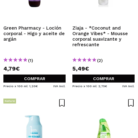
Green Pharmacy - Loción
Ziaja - *Coconut and
corporal - Higo y aceite de
Orange Vibes* - Mousse
argán
corporal suavizante y
refrescante
(1)
(2)
4,79€
5,49€
COMPRAR
COMPRAR
Precio x 100 ml: 1,20€
IVA Incl.
Precio x 100 ml: 2,75€
IVA Incl.
Nature