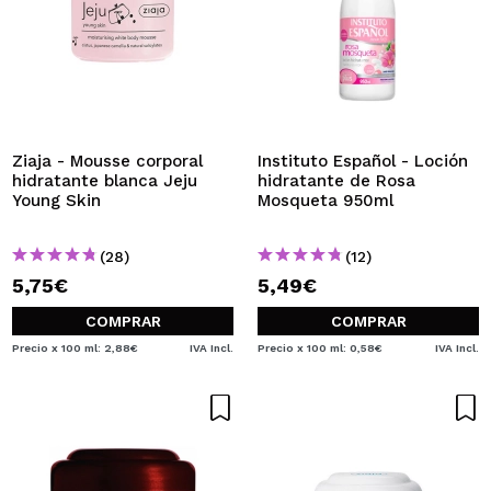
Ziaja - Mousse corporal
Instituto Español - Loción
hidratante blanca Jeju
hidratante de Rosa
Young Skin
Mosqueta 950ml
(28)
(12)
5,75€
5,49€
COMPRAR
COMPRAR
Precio x 100 ml: 2,88€
IVA Incl.
Precio x 100 ml: 0,58€
IVA Incl.