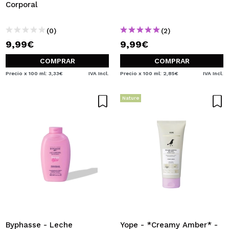
Corporal
(0)
(2)
9,99€
9,99€
COMPRAR
COMPRAR
Precio x 100 ml: 3,33€
IVA Incl.
Precio x 100 ml: 2,85€
IVA Incl.
Nature
Byphasse - Leche
Yope - *Creamy Amber* -