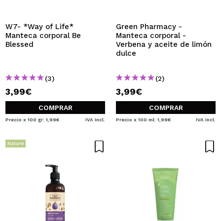
W7- *Way of Life*
Green Pharmacy -
Manteca corporal Be
Manteca corporal -
Blessed
Verbena y aceite de limón
dulce
(3)
(2)
3,99€
3,99€
COMPRAR
COMPRAR
Precio x 100 gr: 1,99€
IVA Incl.
Precio x 100 ml: 1,99€
IVA Incl.
Nature