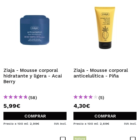
Ziaja - Mousse corporal
Ziaja - Mousse corporal
hidratante y ligera - Acai
anticelulítica - Piña
Berry
(58)
(5)
5,99€
4,30€
COMPRAR
COMPRAR
Precio x 100 ml: 2,99€
IVA Incl.
Precio x 100 ml: 2,69€
IVA Incl.
Nature