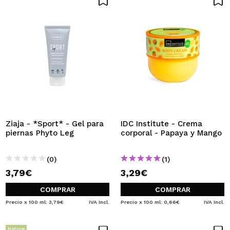
Ziaja - *Sport* - Gel para
IDC Institute - Crema
piernas Phyto Leg
corporal - Papaya y Mango
(0)
(1)
3,79€
3,29€
COMPRAR
COMPRAR
Precio x 100 ml: 3,79€
IVA Incl.
Precio x 100 ml: 0,66€
IVA Incl.
Nature