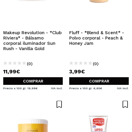
Makeup Revolution - *Club
Fluff - *Blend & Scent* -
Riviera* - Bálsamo
Polvo corporal - Peach &
corporal iluminador Sun
Honey Jam
Rush - Vanilla Gold
(0)
(0)
11,99€
3,99€
COMPRAR
COMPRAR
Precio x 100 gr: 19,98€
IVA Incl.
Precio x 100 gr: 6,65€
IVA Incl.