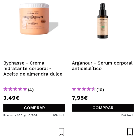
Byphasse - Crema
Arganour - Sérum corporal
hidratante corporal -
anticelulítico
Aceite de almendra dulce
(4)
(10)
3,49€
7,95€
COMPRAR
COMPRAR
Precio x 100 gr: 0,70€
IVA Incl.
IVA Incl.