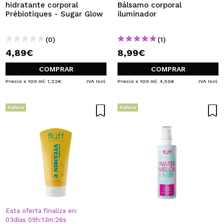
hidratante corporal
Bálsamo corporal
Prébiotiques - Sugar Glow
iluminador
(0)
(1)
4,89€
8,99€
COMPRAR
COMPRAR
Precio x 100 ml: 1,22€
IVA Incl.
Precio x 100 ml: 4,50€
IVA Incl.
Nature
Nature
Esta oferta finaliza en:
03
días
09
h
:
13
m
:
26
s