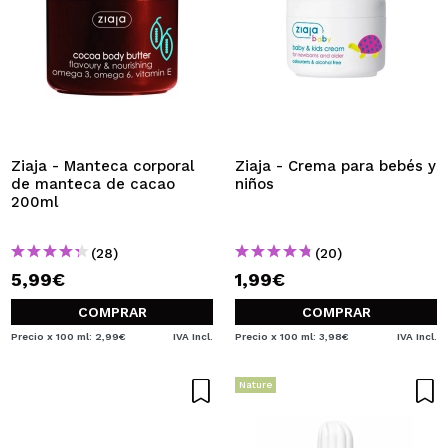
Ziaja - Manteca corporal
Ziaja - Crema para bebés y
de manteca de cacao
niños
200ml
(28)
(20)
5,99€
1,99€
COMPRAR
COMPRAR
Precio x 100 ml: 2,99€
IVA Incl.
Precio x 100 ml: 3,98€
IVA Incl.
Nature