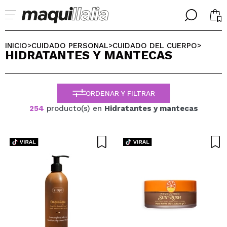
╳
╳
SELECCIONA TU IDIOMA
INICIO
CUIDADO PERSONAL
CUIDADO DEL CUERPO
>
>
>
HIDRATANTES Y MANTECAS
Ya soy #maquilover, tengo cuenta
BIENVENIDX!
ESPAÑOL
ENGLISH
ORDENAR Y FILTRAR
FRANCES
ALEMAN
254
producto(s) en
Hidratantes y mantecas
ITALIANO
PORTUGUESE
¿Olvidaste la contraseña?
No tengo cuenta aquí