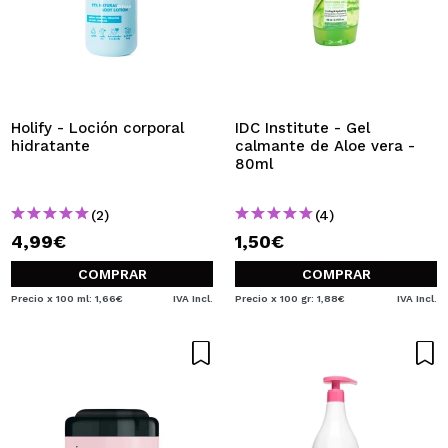
Holify - Loción corporal
IDC Institute - Gel
hidratante
calmante de Aloe vera -
80ml
(2)
(4)
4,99€
1,50€
COMPRAR
COMPRAR
Precio x 100 ml: 1,66€
IVA Incl.
Precio x 100 gr: 1,88€
IVA Incl.