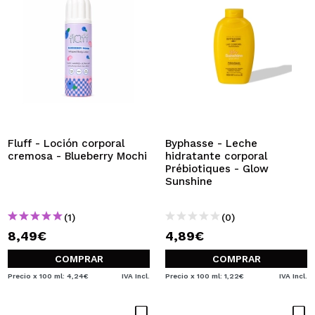
Fluff - Loción corporal
Byphasse - Leche
cremosa - Blueberry Mochi
hidratante corporal
Prébiotiques - Glow
Sunshine
(1)
(0)
8,49€
4,89€
COMPRAR
COMPRAR
Precio x 100 ml: 4,24€
IVA Incl.
Precio x 100 ml: 1,22€
IVA Incl.