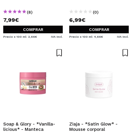
(8)
(0)
7,99€
6,99€
COMPRAR
COMPRAR
Precio x 100 ml: 2,66€
IVA Incl.
Precio x 100 ml: 4,66€
IVA Incl.
Soap & Glory - *Vanilla-
Ziaja - *Satin Glow* -
licious* - Manteca
Mousse corporal