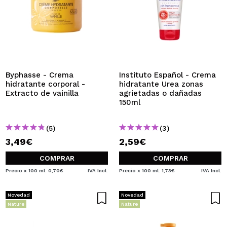
Byphasse - Crema
Instituto Español - Crema
hidratante corporal -
hidratante Urea zonas
Extracto de vainilla
agrietadas o dañadas
150ml
(5)
(3)
3,49€
2,59€
COMPRAR
COMPRAR
Precio x 100 ml: 0,70€
IVA Incl.
Precio x 100 ml: 1,73€
IVA Incl.
Novedad
Novedad
Nature
Nature