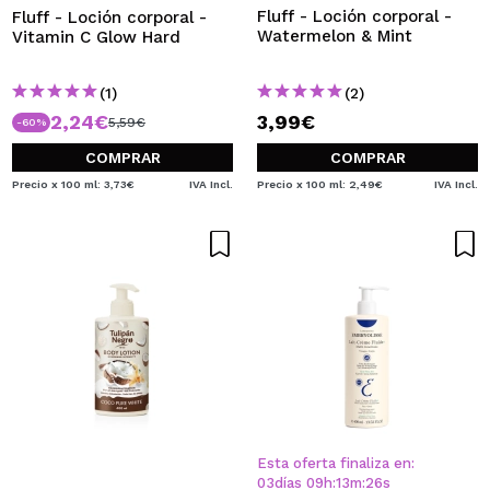
Fluff - Loción corporal -
Fluff - Loción corporal -
Watermelon & Mint
Vitamin C Glow Hard
(1)
(2)
2,24€
3,99€
5,59€
-60%
COMPRAR
COMPRAR
Precio x 100 ml: 3,73€
IVA Incl.
Precio x 100 ml: 2,49€
IVA Incl.
Esta oferta finaliza en:
03
días
09
h
:
13
m
:
26
s