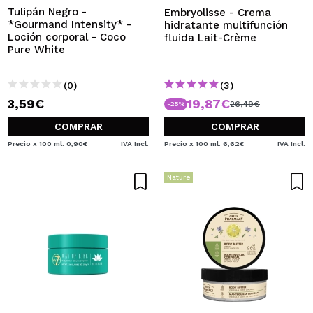
Tulipán Negro -
Embryolisse - Crema
*Gourmand Intensity* -
hidratante multifunción
Loción corporal - Coco
fluida Lait-Crème
Pure White
(0)
(3)
3,59€
19,87€
26,49€
-25%
COMPRAR
COMPRAR
Precio x 100 ml: 0,90€
IVA Incl.
Precio x 100 ml: 6,62€
IVA Incl.
Nature