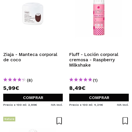
Ziaja - Manteca corporal
Fluff - Loción corporal
de coco
cremosa - Raspberry
Milkshake
(8)
(1)
5,99€
8,49€
COMPRAR
COMPRAR
Precio x 100 ml: 2,99€
IVA Incl.
Precio x 100 ml: 4,24€
IVA Incl.
Nature