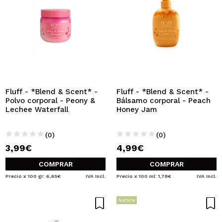
Fluff - *Blend & Scent* -
Fluff - *Blend & Scent* -
Polvo corporal - Peony &
Bálsamo corporal - Peach
Lechee Waterfall
Honey Jam
(0)
(0)
3,99€
4,99€
COMPRAR
COMPRAR
Precio x 100 gr: 6,65€
IVA Incl.
Precio x 100 ml: 1,78€
IVA Incl.
Nature