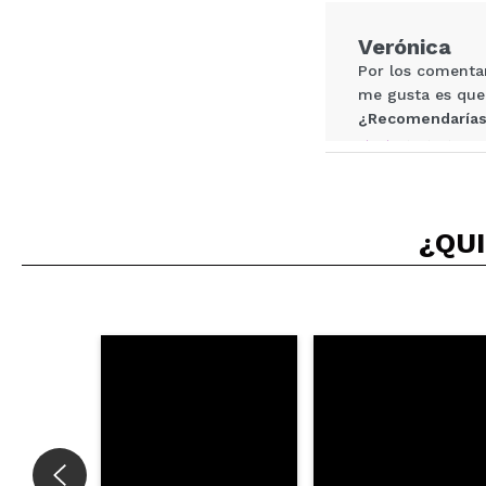
Verónica
ENVI
Por los comenta
me gusta es que
¿Recomendarías
|
Ha
¿QUI
Amaa
Es una crema esp
¿Recomendarías
|
Ha
Vanesa
La mejor crema h
¿Recomendarías