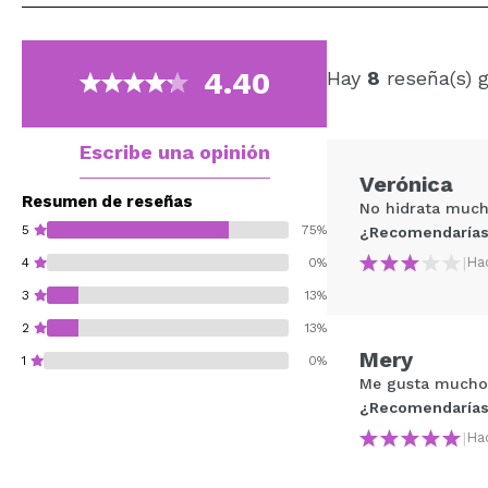
4.40
Hay
8
reseña(s) 
Escribe una opinión
Verónica
Resumen de reseñas
No hidrata muc
5
75%
¿Recomendarías
|
Ha
4
0%
3
13%
2
13%
Mery
1
0%
Me gusta mucho, 
¿Recomendarías
|
Ha
¿Recomendarías su 