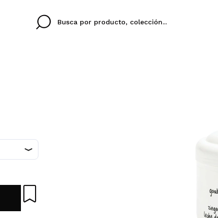
Cristina
Antonia
Ines
No tengo cuenta aqu
U IDIOMA
ez que
Buena experiencia
Muy bien
Spedizi
QUIER
ESPAÑOL
ENGLISH
eriencia
imballa
ajería.
elegan
colori sc
Al crear una cuenta en
rápidamente, revisar e
anteriores.