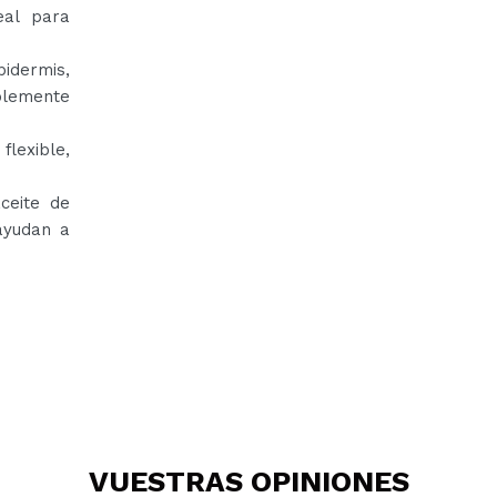
eal para
idermis,
blemente
lexible,
ceite de
ayudan a
VUESTRAS
OPINIONES