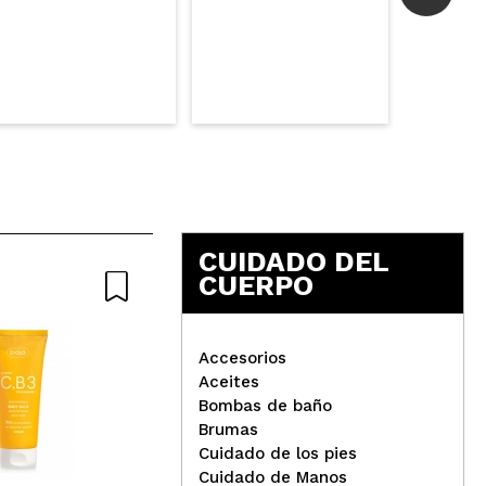
Responder
Útil
ente rico, es pastosito pero se absorbe muy bien muy
Responder
Útil
CUIDADO DEL
CUERPO
 atopica y le viene muy bien Repetiremos seguro , la
Accesorios
Aceites
Ziaja - Crema para bebés y
Bombas de baño
Responder
Útil
niños
Zia
Brumas
ma
Cuidado de los pies
Cuidado de Manos