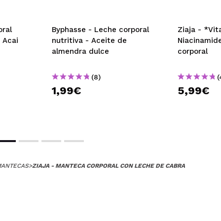
oral
Byphasse - Leche corporal
Ziaja - *Vi
- Acai
nutritiva - Aceite de
Niacinamid
almendra dulce
corporal
(8)
(
1,99€
5,99€
MANTECAS
>
ZIAJA - MANTECA CORPORAL CON LECHE DE CABRA