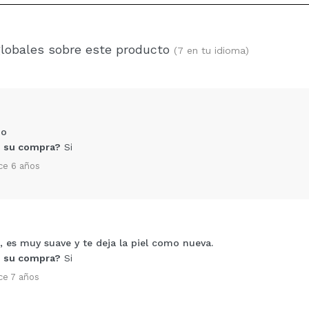
globales sobre este producto
(7 en tu idioma)
ho
 su compra?
Si
ce 6 años
es muy suave y te deja la piel como nueva.
Compartir un vídeo o una foto
 su compra?
Si
Tu vídeo podría ser el primero. Imagínatelo...
ce 7 años
5/
compra?
Si
No