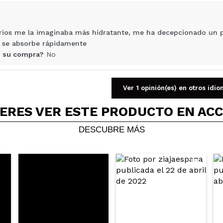
AR
rios me la imaginaba más hidratante, me ha decepcionado un 
 se absorbe rápidamente
 su compra?
No
ce 8 años
Ver 1 opinión(es) en otros idi
ERES VER ESTE PRODUCTO EN AC
esa pero que se absorve con mucha facilidad dejando la piel mu
DESCUBRE MÁS
 su compra?
Si
ce 9 años
idratante que he probado, deja la piel muy suave no es grasient
 su compra?
Si