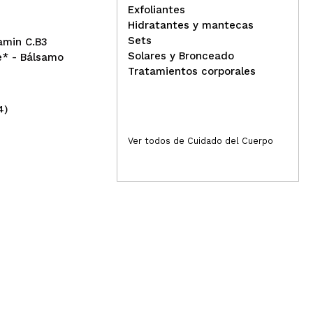
Exfoliantes
Hidratantes y mantecas
Sets
tamin C.B3
Solares y Bronceado
e* - Bálsamo
Tratamientos corporales
4)
(20)
1,99€
5,
Ver todos de Cuidado del Cuerpo