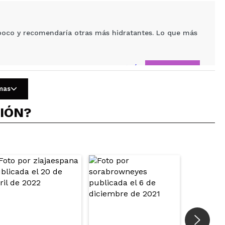
poco y recomendaría otras más hidratantes. Lo que más
Responder
Útil
omas
CIÓN?
y hidratada y suabe. Yo tengo piel seca y me va genial.
Responder
Útil
a ni pegajosa, y su olor no es fuerte.