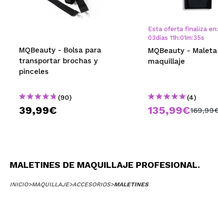
MAQUIFARMA
KOREA ZONE
Esta oferta finaliza en:
03
días
11
h
:
01
m
:
35
s
TRAVEL SIZE
MQBeauty - Bolsa para
MQBeauty - Maleta
transportar brochas y
maquillaje
NATURE
pinceles
(90)
(4)
OFERTAS
39,99€
135,99€
169,99
OUTLET
¡HAN VUELTO!
PRÓXIMAMENTE
MALETINES DE MAQUILLAJE PROFESIONAL.
BLOG
INICIO
>
MAQUILLAJE
>
ACCESORIOS
>
MALETINES