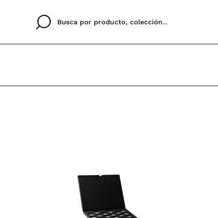
Cristina
Antonia
Ines
No tengo cuenta aqu
U IDIOMA
ez que
Buena experiencia
Muy bien
Spedizi
QUIER
ESPAÑOL
ENGLISH
eriencia
imballa
ajería.
elegan
colori sc
Al crear una cuenta en
rápidamente, revisar e
anteriores.