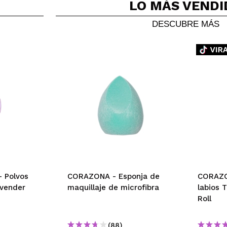
LO MÁS
VENDI
DESCUBRE MÁS
Novedad
Novedad
-20%
Maquifarma
Esta oferta f
12
días
00
h
:
4
Skin Gener
Technic Cosmetics - Polvos
Wet N Wild - Stick
hidratante
fijadores compactos
Iluminador y contorno
SPF50+
Lavender Bright
en crema MegaGlo -
E7511: Light/Medium
- Polvos
dor de
CORAZONA - Esponja de
CORAZON
avender
duración Gel
maquillaje de microfibra
labios 
fee Talk
Roll
(0)
(88)