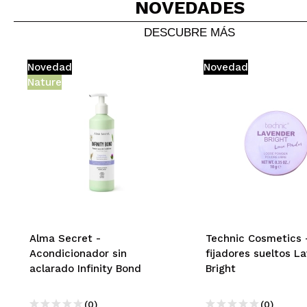
NOVEDADES
DESCUBRE MÁS
Novedad
Novedad
Nature
ar
Alma Secret -
Maiko - *Duo Twist* -
Technic Cosmetics 
Catrice - Perfila
Acondicionador sin
Brocha doble multifunción -
fijadores sueltos L
labios de larga 
aclarado Infinity Bond
DT2
Bright
Glide - 090: Tof
(0)
(17)
(0)
(20)