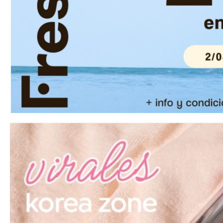
MAQUIFARMA
KOREA ZONE
TRAVEL SIZE
NATURE
OFERTAS
OUTLET
¡HAN VUELTO!
PRÓXIMAMENTE
BLOG