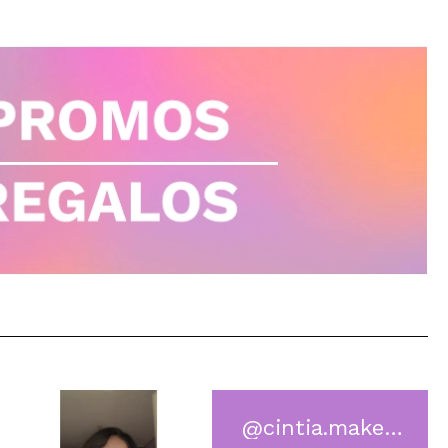
@cintia.makeuupp