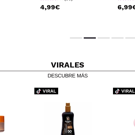
(17)
3,79€
4,99€
15,16€
6,99
1
6,49€
VIRALES
DESCUBRE MÁS