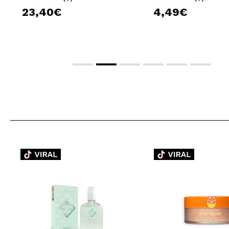
23,40€
10,95€
4,49€
2,79€