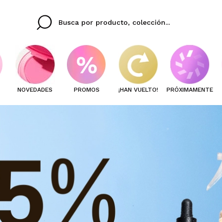
NOVEDADES
PROMOS
¡HAN VUELTO!
PRÓXIMAMENTE
Cristina
Antonia
Ines
No tengo cuenta aqu
U IDIOMA
ez que
Buena experiencia
Muy bien
Spedizi
QUIER
ESPAÑOL
ENGLISH
eriencia
imballa
ajería.
elegan
colori sc
Al crear una cuenta en
rápidamente, revisar e
anteriores.