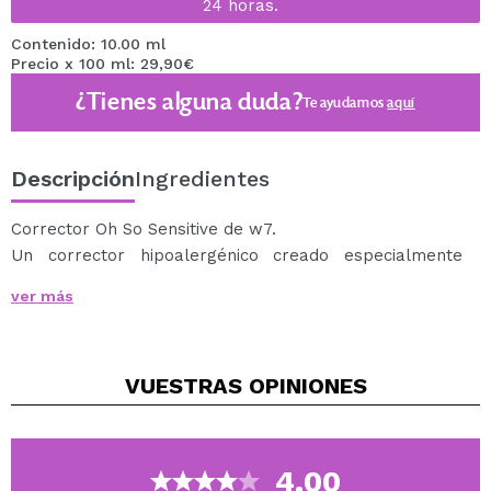
24 horas.
Contenido: 10.00 ml
Precio x 100 ml: 29,90€
¿Tienes alguna duda?
Te ayudamos
aquí
Descripción
Ingredientes
Corrector Oh So Sensitive de w7.
Un corrector hipoalergénico creado especialmente
para las pieles sensibles.
ver más
Tiene una fórmula súper cremposa que proporciona
una cobertura de media a completa.
Su aplicador permite una fácil y precisa aplicación.
VUESTRAS
OPINIONES
Cruelty free.
4.00