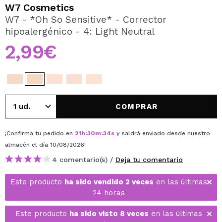
QUIERO REGISTRARME
W7 Cosmetics
W7 - *Oh So Sensitive* - Corrector
Al crear una cuenta en Maquillalia.com podrás realizar
hipoalergénico - 4: Light Neutral
tus compras rápidamente, revisar el estado de tus
pedidos y consultar tus operaciones anteriores.
2,99€
CREAR CUENTA
COMPRAR
¡Confirma tu pedido en
21
h
:
30
m
:
34
s
y saldrá enviado desde nuestro
almacén
el día 10/08/2026
!
4 comentario(s) /
Deja tu comentario
Este producto
ha sido vendido 2 veces
en las últimas
24 horas
Este producto
ha sido visto 8 veces
en las últimas