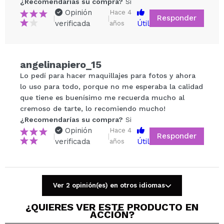
¿Recomendarías su compra?
Si
Opinión
Hace 4
Responder
|
|
verificada
Útil
años
angelinapiero_15
Compartir un vídeo o una foto
Lo pedí para hacer maquillajes para fotos y ahora
Tu vídeo podría ser el primero. Imagínatelo...
lo uso para todo, porque no me esperaba la calidad
que tiene es buenísimo me recuerda mucho al
cremoso de tarte, lo recomiendo mucho!
¿Recomendarías su compra?
Si
No
¿Recomendarías su compra?
Si
5/5
Opinión
Hace 4
Responder
|
|
verificada
Útil
años
ENVIAR
Ver 2 opinión(es) en otros idiomas
¿QUIERES VER ESTE PRODUCTO EN
ACCIÓN?