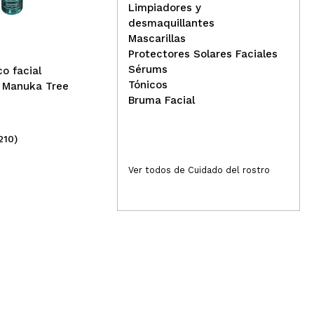
fresh de Aloe Vera - Pieles
rej
Limpiadores y
sensibles
desmaquillantes
Mascarillas
Protectores Solares Faciales
Sérums
co facial
Tónicos
e Manuka Tree
Bruma Facial
210)
(49)
1,99€
6
Ver todos de Cuidado del rostro