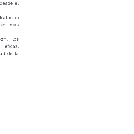
 desde el
ratación
piel más
α™, los
eficaz,
dad de la