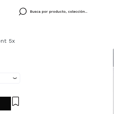
ent 5x
Cristina
Antonia
Ines
No tengo cuenta aqu
U IDIOMA
ez que
Buena experiencia
Muy bien
Spedizi
QUIER
ESPAÑOL
ENGLISH
eriencia
imballa
ajería.
elegan
colori sc
Al crear una cuenta en
rápidamente, revisar e
anteriores.