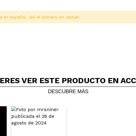
s en español. ¡Sé el primero en opinar!
ERES VER ESTE PRODUCTO EN AC
Compartir un vídeo o una foto
Tu vídeo podría ser el primero. Imagínatelo...
DESCUBRE MÁS
5/
compra?
Si
No
AR