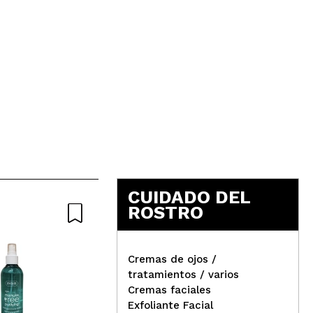
CUIDADO DEL
ROSTRO
Cremas de ojos /
tratamientos / varios
Cremas faciales
Byphasse - Tónico Sensi-
Rev
Exfoliante Facial