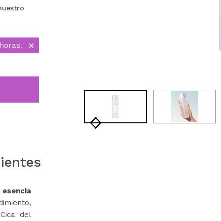
nuestro
horas.
ientes
a
esencia
imiento,
Cica del