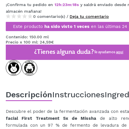
¡Confirma tu pedido en
12
h
:
23
m
:
18
s
y saldrá enviado desde 
MAQUIFARMA
almacén
mañana
!
KOREA ZONE
0 comentario(s) /
Deja tu comentario
Este producto
ha sido visto 1 veces
en las últimas 24 
TRAVEL SIZE
Contenido: 150.00 ml
NATURE
Precio x 100 ml: 24,59€
¿Tienes alguna duda?
Te ayudamos
aquí
OFERTAS
OUTLET
¡HAN VUELTO!
PRÓXIMAMENTE
Descripción
Instrucciones
Ingred
BLOG
Descubre el poder de la fermentación avanzada con est
facial ​First Treatment 5x de Missha
de alto rend
formulada con un 97 % de fermento de levadura de 