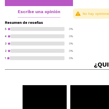
Escribe una opinión
No hay opinione
Resumen de reseñas
5
0%
4
0%
3
0%
2
0%
1
0%
¿QUI
¿Recomendarías su 
ENVI