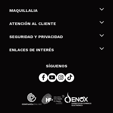
MAQUILLALIA
Sobre nosotros
ATENCIÓN AL CLIENTE
Empleo
Envíos y devoluciones
SEGURIDAD Y PRIVACIDAD
Tarjetas de Regalo
Desistimiento / Devoluciones
Terminos y condiciones de uso
ENLACES DE INTERÉS
Formas de pago
Pólitica de Privacidad
Contacto
Descuento Estudiantes
Política de cookies
SÍGUENOS
Resolución de litigios en línea (ODR)