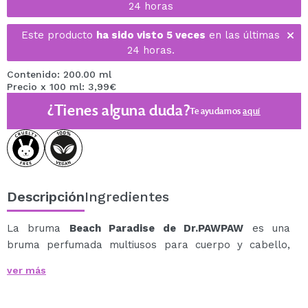
24 horas
Este producto
ha sido visto 5 veces
en las últimas
24 horas.
Contenido: 200.00 ml
Precio x 100 ml: 3,99€
¿Tienes alguna duda?
Te ayudamos
aquí
Descripción
Ingredientes
La bruma
Beach Paradise de Dr.PAWPAW
es una
bruma perfumada multiusos para cuerpo y cabello,
ideal para disfrutar de una fragancia fresca, jugosa y
ver más
luminosa durante todo el día.
Su aroma combina frutas cítricas con suaves notas de