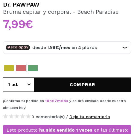
QUIERO REGISTRARME
Dr. PAWPAW
Bruma capilar y corporal - Beach Paradise
Al crear una cuenta en Maquillalia.com podrás realizar
tus compras rápidamente, revisar el estado de tus
7,99€
pedidos y consultar tus operaciones anteriores.
CREAR CUENTA
COMPRAR
¡Confirma tu pedido en
10
h
:
17
m
:
14
s
y saldrá enviado desde nuestro
almacén
hoy
!
0 comentario(s) /
Deja tu comentario
Este producto
ha sido vendido 1 veces
en las últimas