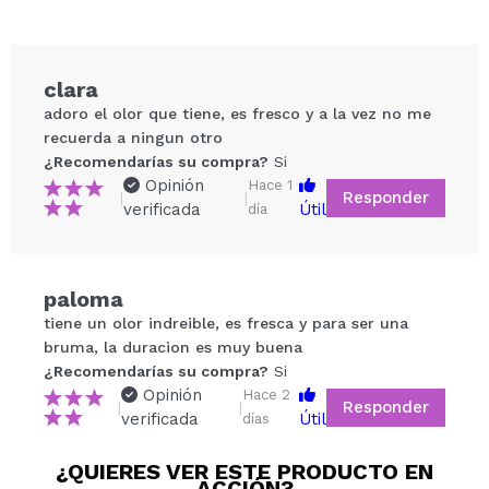
clara
adoro el olor que tiene, es fresco y a la vez no me
recuerda a ningun otro
¿Recomendarías su compra?
Si
Opinión
Hace 1
Responder
|
|
verificada
Útil
día
Compartir un vídeo o una foto
paloma
Tu vídeo podría ser el primero. Imagínatelo...
tiene un olor indreible, es fresca y para ser una
bruma, la duracion es muy buena
¿Recomendarías su compra?
Si
¿Recomendarías su compra?
Si
No
Opinión
Hace 2
Responder
|
|
5/5
verificada
Útil
días
¿QUIERES VER ESTE PRODUCTO EN
ENVIAR
ACCIÓN?