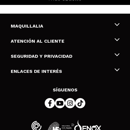
MAQUILLALIA
Sobre nosotros
ATENCIÓN AL CLIENTE
Empleo
Envíos y devoluciones
SEGURIDAD Y PRIVACIDAD
Tarjetas de Regalo
Desistimiento / Devoluciones
Terminos y condiciones de uso
ENLACES DE INTERÉS
Formas de pago
Pólitica de Privacidad
Contacto
Descuento Estudiantes
Política de cookies
SÍGUENOS
Resolución de litigios en línea (ODR)