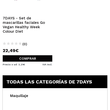
QUIERO REGISTRARME
Al crear una cuenta en Maquillalia.com podrás realizar
tus compras rápidamente, revisar el estado de tus
7DAYS - Set de
pedidos y consultar tus operaciones anteriores.
mascarillas faciales Go
Vegan Healthy Week
Colour Diet
CREAR CUENTA
(0)
22,49€
COMPRAR
Precio x ud: 3,21€
IVA Incl.
TODAS LAS CATEGORÍAS DE 7DAYS
Maquillaje