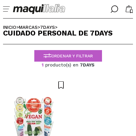
╳
╳
SELECCIONA TU IDIOMA
INICIO
MARCAS
7DAYS
>
>
>
CUIDADO PERSONAL DE 7DAYS
Ya soy #maquilover, tengo cuenta
BIENVENIDX!
ESPAÑOL
ENGLISH
ORDENAR Y FILTRAR
FRANCES
ALEMAN
1
producto(s) en
7DAYS
ITALIANO
PORTUGUESE
¿Olvidaste la contraseña?
No tengo cuenta aquí