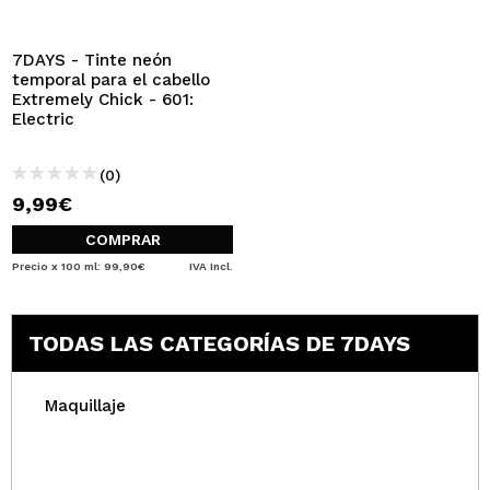
QUIERO REGISTRARME
Al crear una cuenta en Maquillalia.com podrás realizar
7DAYS - Tinte neón
tus compras rápidamente, revisar el estado de tus
temporal para el cabello
pedidos y consultar tus operaciones anteriores.
Extremely Chick - 601:
Electric
CREAR CUENTA
(0)
9,99€
COMPRAR
Precio x 100 ml: 99,90€
IVA Incl.
TODAS LAS CATEGORÍAS DE 7DAYS
Maquillaje