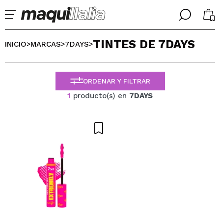
╳
╳
TINTES DE 7DAYS
SELECCIONA TU IDIOMA
INICIO
MARCAS
7DAYS
>
>
>
Ya soy #maquilover, tengo cuenta
BIENVENIDX!
ESPAÑOL
ENGLISH
ORDENAR Y FILTRAR
FRANCES
1
producto(s) en
7DAYS
ALEMAN
ITALIANO
PORTUGUESE
¿Olvidaste la contraseña?
No tengo cuenta aquí