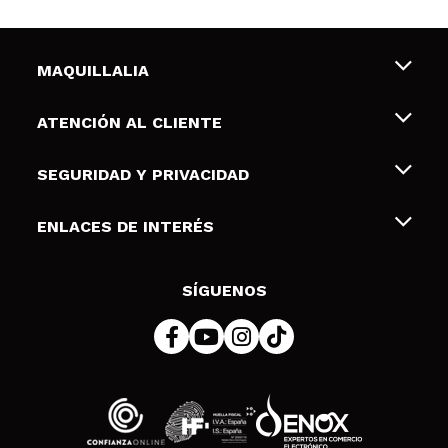
MAQUILLALIA
Sobre nosotros
ATENCIÓN AL CLIENTE
Empleo
Envíos y devoluciones
SEGURIDAD Y PRIVACIDAD
Tarjetas de Regalo
Desistimiento / Devoluciones
Terminos y condiciones de uso
ENLACES DE INTERÉS
Formas de pago
Pólitica de Privacidad
Contacto
Descuento Estudiantes
Política de cookies
SÍGUENOS
Resolución de litigios en línea (ODR)