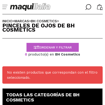
╳
╳
SELECCIONA TU IDIOMA
INICIO
MARCAS
BH COSMETICS
>
>
>
PINCELES DE OJOS DE BH
Ya soy #maquilover, tengo cuenta
COSMETICS
BIENVENIDX!
ESPAÑOL
ENGLISH
FRANCES
ORDENAR Y FILTRAR
ALEMAN
ITALIANO
0
producto(s) en
BH Cosmetics
PORTUGUESE
¿Olvidaste la contraseña?
No existen productos que correspondan con el filtro
seleccionado.
TODAS LAS CATEGORÍAS DE BH
COSMETICS
No tengo cuenta aquí