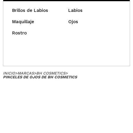
QUIERO REGISTRARME
Brillos de Labios
Labios
Al crear una cuenta en Maquillalia.com podrás realizar
tus compras rápidamente, revisar el estado de tus
Maquillaje
Ojos
pedidos y consultar tus operaciones anteriores.
Rostro
CREAR CUENTA
INICIO
>
MARCAS
>
BH COSMETICS
>
PINCELES DE OJOS DE BH COSMETICS