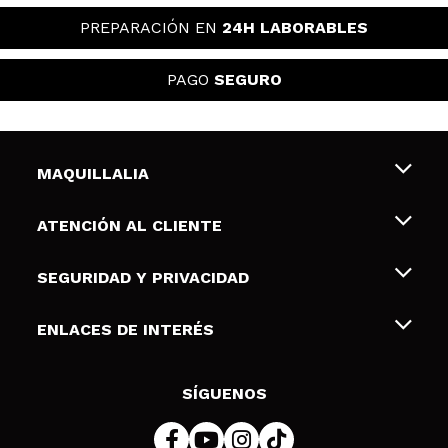
PREPARACIÓN EN
24H LABORABLES
PAGO
SEGURO
MAQUILLALIA
Sobre nosotros
ATENCIÓN AL CLIENTE
Empleo
Envíos y devoluciones
SEGURIDAD Y PRIVACIDAD
Tarjetas de Regalo
Desistimiento / Devoluciones
Terminos y condiciones de uso
ENLACES DE INTERÉS
Formas de pago
Pólitica de Privacidad
Contacto
Descuento Estudiantes
Política de cookies
SÍGUENOS
Resolución de litigios en línea (ODR)