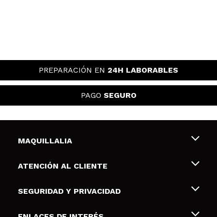
PREPARACIÓN EN
24H LABORABLES
PAGO
SEGURO
MAQUILLALIA
Sobre nosotros
ATENCIÓN AL CLIENTE
Empleo
Envíos y devoluciones
SEGURIDAD Y PRIVACIDAD
Tarjetas de Regalo
Desistimiento / Devoluciones
Terminos y condiciones de uso
ENLACES DE INTERÉS
Formas de pago