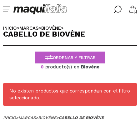
╳
╳
SELECCIONA TU IDIOMA
INICIO
MARCAS
BIOVÈNE
>
>
>
CABELLO DE BIOVÈNE
Ya soy #maquilover, tengo cuenta
BIENVENIDX!
ESPAÑOL
ENGLISH
ORDENAR Y FILTRAR
FRANCES
ALEMAN
0
producto(s) en
Biovène
ITALIANO
PORTUGUESE
¿Olvidaste la contraseña?
No existen productos que correspondan con el filtro
seleccionado.
INICIO
>
MARCAS
>
BIOVÈNE
>
CABELLO DE BIOVÈNE
No tengo cuenta aquí