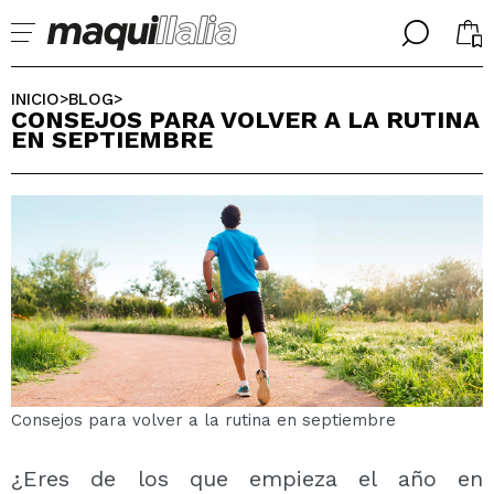
╳
╳
SELECCIONA TU IDIOMA
INICIO
BLOG
>
>
CONSEJOS PARA VOLVER A LA RUTINA
Ya soy #maquilover, tengo cuenta
EN SEPTIEMBRE
BIENVENIDX!
ESPAÑOL
ENGLISH
FRANCES
ALEMAN
ITALIANO
PORTUGUESE
¿Olvidaste la contraseña?
Consejos para volver a la rutina en septiembre
No tengo cuenta aquí
¿Eres de los que empieza el año en