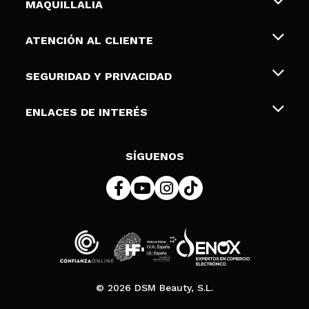
MAQUILLALIA
Sobre nosotros
ATENCIÓN AL CLIENTE
Empleo
Envíos y devoluciones
SEGURIDAD Y PRIVACIDAD
Tarjetas de Regalo
Desistimiento / Devoluciones
Terminos y condiciones de uso
ENLACES DE INTERÉS
Formas de pago
Pólitica de Privacidad
Contacto
Descuento Estudiantes
Política de cookies
SÍGUENOS
Resolución de litigios en línea (ODR)
© 2026 DSM Beauty, S.L.