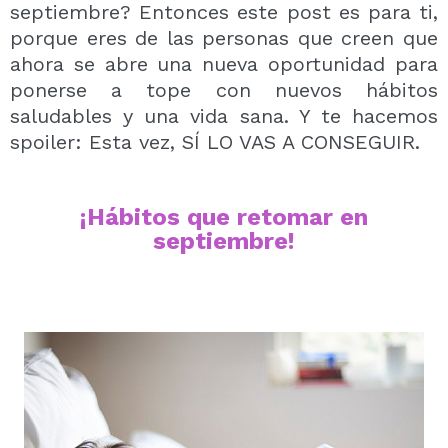
QUIERO REGISTRARME
septiembre? Entonces este post es para ti,
porque eres de las personas que creen que
Al crear una cuenta en Maquillalia.com podrás realizar
ahora se abre una nueva oportunidad para
tus compras rápidamente, revisar el estado de tus
pedidos y consultar tus operaciones anteriores.
ponerse a tope con nuevos hábitos
saludables y una vida sana. Y te hacemos
spoiler: Esta vez, SÍ LO VAS A CONSEGUIR.
CREAR CUENTA
¡Hábitos que retomar en
septiembre!