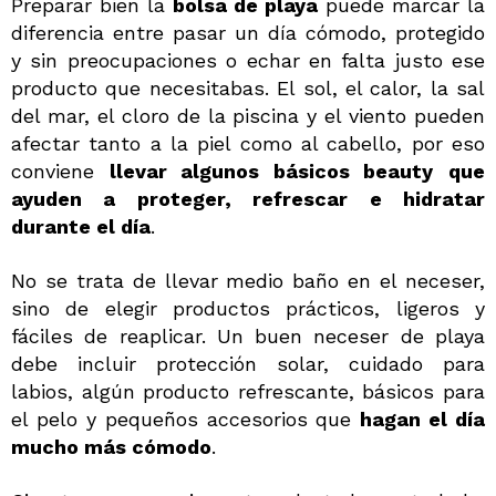
QUIERO REGISTRARME
Preparar bien la
bolsa de playa
puede marcar la
diferencia entre pasar un día cómodo, protegido
Al crear una cuenta en Maquillalia.com podrás realizar
y sin preocupaciones o echar en falta justo ese
tus compras rápidamente, revisar el estado de tus
producto que necesitabas. El sol, el calor, la sal
pedidos y consultar tus operaciones anteriores.
del mar, el cloro de la piscina y el viento pueden
afectar tanto a la piel como al cabello, por eso
CREAR CUENTA
conviene
llevar algunos básicos beauty
que
ayuden a proteger, refrescar e hidratar
durante el día
.
No se trata de llevar medio baño en el neceser,
sino de elegir productos prácticos, ligeros y
fáciles de reaplicar. Un buen neceser de playa
debe incluir protección solar, cuidado para
labios, algún producto refrescante, básicos para
el pelo y pequeños accesorios que
hagan el día
mucho más cómodo
.