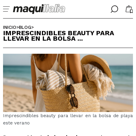
╳
╳
SELECCIONA TU IDIOMA
INICIO
BLOG
>
>
IMPRESCINDIBLES BEAUTY PARA
Ya soy #maquilover, tengo cuenta
LLEVAR EN LA BOLSA ...
BIENVENIDX!
ESPAÑOL
ENGLISH
FRANCES
ALEMAN
ITALIANO
PORTUGUESE
¿Olvidaste la contraseña?
Imprescindibles beauty para llevar en la bolsa de playa
este verano
No tengo cuenta aquí