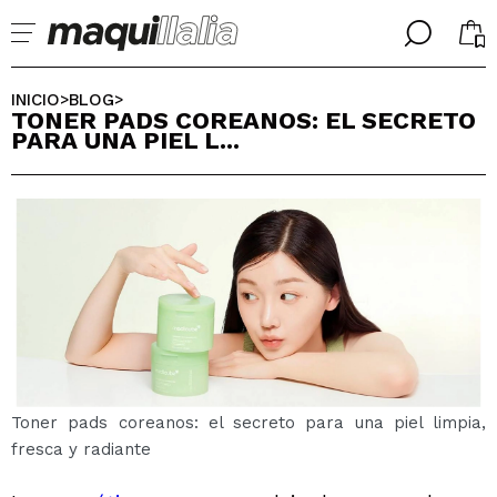
╳
╳
SELECCIONA TU IDIOMA
INICIO
BLOG
>
>
TONER PADS COREANOS: EL SECRETO
Ya soy #maquilover, tengo cuenta
PARA UNA PIEL L...
BIENVENIDX!
ESPAÑOL
ENGLISH
FRANCES
ALEMAN
ITALIANO
PORTUGUESE
¿Olvidaste la contraseña?
Toner pads coreanos: el secreto para una piel limpia,
fresca y radiante
No tengo cuenta aquí