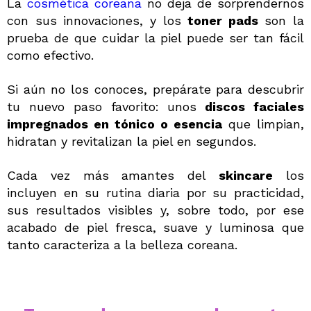
QUIERO REGISTRARME
La
cosmética coreana
no deja de sorprendernos
con sus innovaciones, y los
toner pads
son la
Al crear una cuenta en Maquillalia.com podrás realizar
prueba de que cuidar la piel puede ser tan fácil
tus compras rápidamente, revisar el estado de tus
como efectivo.
pedidos y consultar tus operaciones anteriores.
Si aún no los conoces, prepárate para descubrir
tu nuevo paso favorito: unos
discos faciales
CREAR CUENTA
impregnados en tónico o esencia
que limpian,
hidratan y revitalizan la piel en segundos.
Cada vez más amantes del
skincare
los
incluyen en su rutina diaria por su practicidad,
sus resultados visibles y, sobre todo, por ese
acabado de piel fresca, suave y luminosa que
tanto caracteriza a la belleza coreana.