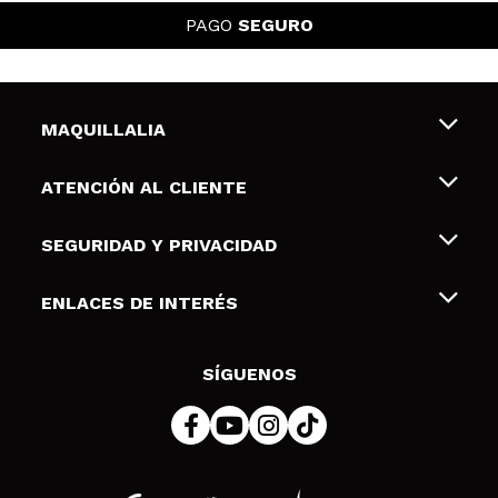
PAGO
SEGURO
MAQUILLALIA
Sobre nosotros
ATENCIÓN AL CLIENTE
Empleo
Envíos y devoluciones
SEGURIDAD Y PRIVACIDAD
Tarjetas de Regalo
Desistimiento / Devoluciones
Terminos y condiciones de uso
ENLACES DE INTERÉS
Formas de pago
Pólitica de Privacidad
Contacto
Descuento Estudiantes
Política de cookies
SÍGUENOS
Resolución de litigios en línea (ODR)