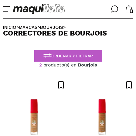
╳
╳
SELECCIONA TU IDIOMA
INICIO
MARCAS
BOURJOIS
>
>
>
CORRECTORES DE BOURJOIS
Ya soy #maquilover, tengo cuenta
BIENVENIDX!
ESPAÑOL
ENGLISH
ORDENAR Y FILTRAR
FRANCES
ALEMAN
2
producto(s) en
Bourjois
ITALIANO
PORTUGUESE
¿Olvidaste la contraseña?
No tengo cuenta aquí