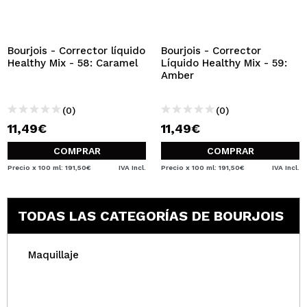
QUIERO REGISTRARME
Al crear una cuenta en Maquillalia.com podrás realizar
tus compras rápidamente, revisar el estado de tus
Bourjois - Corrector líquido
Bourjois - Corrector
pedidos y consultar tus operaciones anteriores.
Healthy Mix - 58: Caramel
Líquido Healthy Mix - 59:
Amber
CREAR CUENTA
(0)
(0)
11,49€
11,49€
COMPRAR
COMPRAR
Precio x 100 ml: 191,50€
IVA Incl.
Precio x 100 ml: 191,50€
IVA Incl.
TODAS LAS CATEGORÍAS DE BOURJOIS
Maquillaje