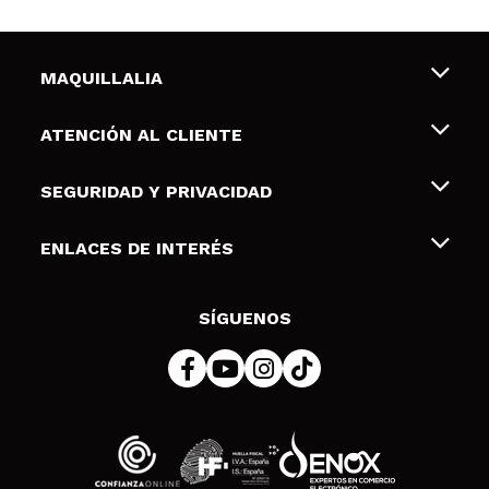
MAQUILLALIA
Sobre nosotros
ATENCIÓN AL CLIENTE
Empleo
Envíos y devoluciones
SEGURIDAD Y PRIVACIDAD
Tarjetas de Regalo
Desistimiento / Devoluciones
Terminos y condiciones de uso
ENLACES DE INTERÉS
Formas de pago
Pólitica de Privacidad
Contacto
Descuento Estudiantes
Política de cookies
SÍGUENOS
Resolución de litigios en línea (ODR)