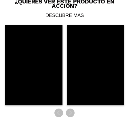
¿QUIERES VER ESTE PRODUCTO EN
ACCIÓN?
DESCUBRE MÁS
Compartir un vídeo o una foto
Tu vídeo podría ser el primero. Imagínatelo...
¿Recomendarías su compra?
Si
No
5/5
ENVIAR