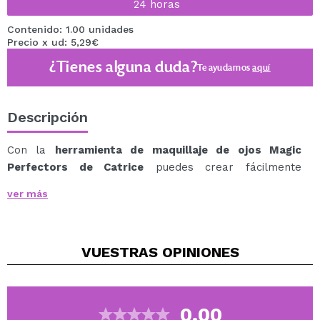
24 horas
Contenido: 1.00 unidades
Precio x ud: 5,29€
¿Tienes alguna duda?
Te ayudamos
aquí
Descripción
Con la
herramienta de maquillaje de ojos Magic
Perfectors de Catrice
puedes crear fácilmente
diferentes estilos de maquillaje profesionales.
ver más
Este aplicador de maquillaje de ojos, similar a la luna,
permite crear el look perfecto de sombra de ojos cut
crease, un eyeliner preciso y garantiza que la máscara
VUESTRAS
OPINIONES
de pestañas no te manche mientras la aplicas.
Consigue un look de maquillaje de larga duración y
descubre nuevos maquillajes que se crean sin esfuerzo
con esta herramienta.
0.00