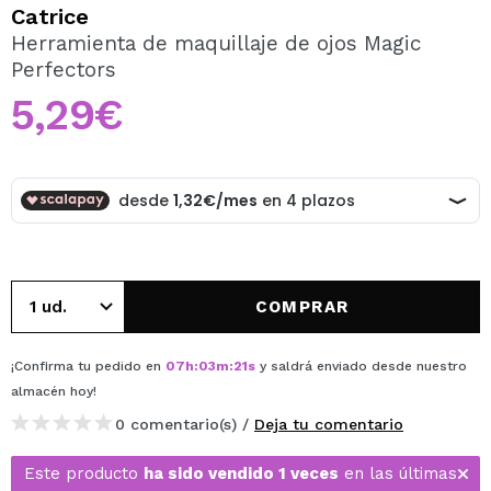
QUIERO REGISTRARME
Catrice
Herramienta de maquillaje de ojos Magic
Al crear una cuenta en Maquillalia.com podrás realizar
Perfectors
tus compras rápidamente, revisar el estado de tus
pedidos y consultar tus operaciones anteriores.
5,29€
CREAR CUENTA
COMPRAR
¡Confirma tu pedido en
07
h
:
03
m
:
20
s
y saldrá enviado desde nuestro
almacén
hoy
!
0 comentario(s) /
Deja tu comentario
Este producto
ha sido vendido 1 veces
en las últimas