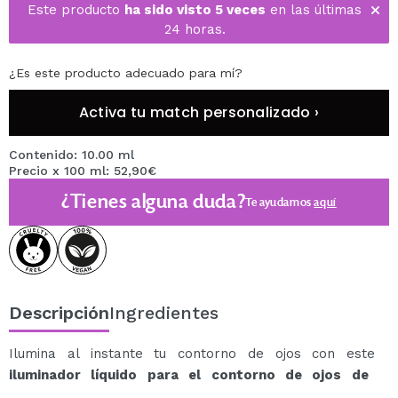
Este producto
ha sido visto 5 veces
en las últimas
24 horas.
¿Es este producto adecuado para mí?
Activa tu match personalizado ›
Contenido: 10.00 ml
Precio x 100 ml: 52,90€
¿Tienes alguna duda?
Te ayudamos
aquí
Descripción
Ingredientes
Ilumina al instante tu contorno de ojos con este
iluminador líquido para el contorno de ojos de
Catrice
de textura ligera que corrige visualmente las