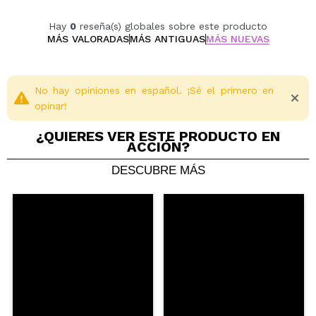
Alcohol free.
No parabenes added.
Hay
0
reseña(s) globales sobre este producto
No microplastic particles added.
MÁS VALORADAS
MÁS ANTIGUAS
MÁS NUEVAS
No hay opiniones en español. ¡Sé el primero en
opinar!
¿QUIERES VER ESTE PRODUCTO EN
ACCIÓN?
DESCUBRE MÁS
Compartir un vídeo o una foto
Tu vídeo podría ser el primero. Imagínatelo...
¿Recomendarías su compra?
Si
No