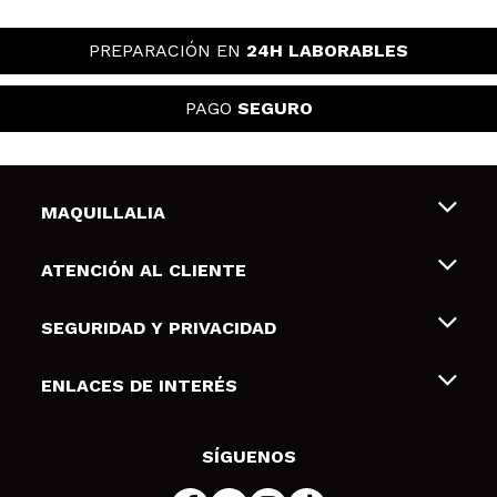
PREPARACIÓN EN
24H LABORABLES
PAGO
SEGURO
MAQUILLALIA
Sobre nosotros
ATENCIÓN AL CLIENTE
Empleo
Envíos y devoluciones
SEGURIDAD Y PRIVACIDAD
Tarjetas de Regalo
Desistimiento / Devoluciones
Terminos y condiciones de uso
ENLACES DE INTERÉS
Formas de pago
Pólitica de Privacidad
Contacto
Descuento Estudiantes
Política de cookies
SÍGUENOS
Resolución de litigios en línea (ODR)