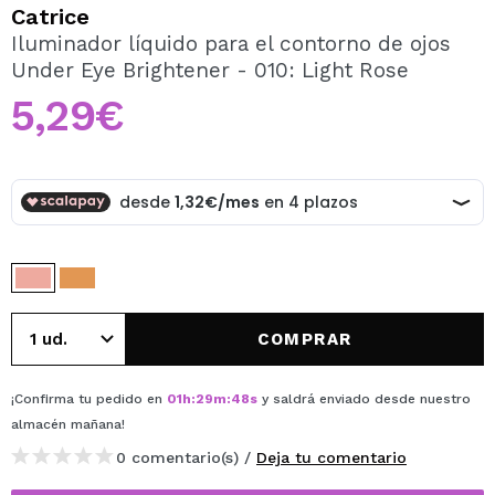
QUIERO REGISTRARME
Catrice
Iluminador líquido para el contorno de ojos
Al crear una cuenta en Maquillalia.com podrás realizar
Under Eye Brightener - 010: Light Rose
tus compras rápidamente, revisar el estado de tus
pedidos y consultar tus operaciones anteriores.
5,29€
CREAR CUENTA
COMPRAR
¡Confirma tu pedido en
01
h
:
29
m
:
48
s
y saldrá enviado desde nuestro
almacén
mañana
!
0 comentario(s) /
Deja tu comentario