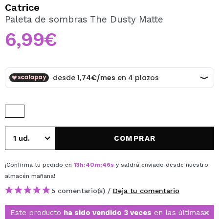
QUIERO REGISTRARME
Catrice
Paleta de sombras The Dusty Matte
Al crear una cuenta en Maquillalia.com podrás realizar
tus compras rápidamente, revisar el estado de tus
6,99€
pedidos y consultar tus operaciones anteriores.
CREAR CUENTA
COMPRAR
¡Confirma tu pedido en
13
h
:
40
m
:
46
s
y saldrá enviado desde nuestro
almacén
mañana
!
5 comentario(s) /
Deja tu comentario
Este producto
ha sido vendido 3 veces
en las últimas