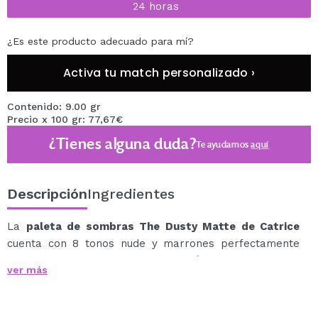
24 horas
¿Es este producto adecuado para mí?
Activa tu match personalizado ›
Contenido: 9.00 gr
Precio x 100 gr: 77,67€
¿Tienes alguna duda?
Te ayudamos
aquí
Descripción
Ingredientes
La
paleta de sombras The Dusty Matte de Catrice
cuenta con 8 tonos nude y marrones perfectamente
combinados para crear los looks más dulces.
ver más
Gracias a los diferentes acabados de las sombras, la
variedad está asegurada.
Su textura aterciopelada es fácil de aplicar y de