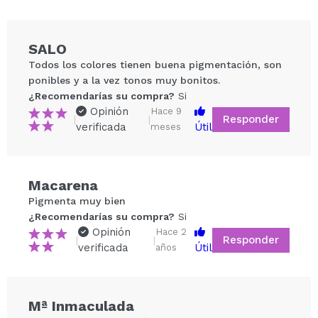
SALO
Todos los colores tienen buena pigmentación, son
ponibles y a la vez tonos muy bonitos.
¿Recomendarías su compra?
Si
Opinión
Hace 9
Responder
|
|
verificada
Útil
meses
Compartir un vídeo o una foto
Macarena
Tu vídeo podría ser el primero. Imagínatelo...
Pigmenta muy bien
¿Recomendarías su compra?
Si
Opinión
Hace 2
Responder
|
|
¿Recomendarías su compra?
Si
No
verificada
Útil
años
5/5
ENVIAR
Mª Inmaculada