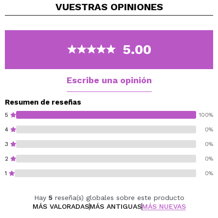
VUESTRAS
OPINIONES
difuminar y tiene gran pigmentación.
Vegan.
Cruelty free.
5.00
Escribe una opinión
Resumen de reseñas
5
100%
4
0%
3
0%
2
0%
1
0%
Hay
5
reseña(s) globales sobre este producto
MÁS VALORADAS
MÁS ANTIGUAS
MÁS NUEVAS