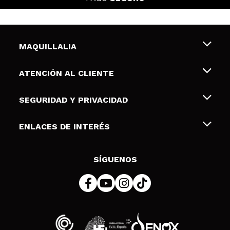
MAQUILLALIA
Sobre nosotros
ATENCIÓN AL CLIENTE
Empleo
Envíos y devoluciones
SEGURIDAD Y PRIVACIDAD
Tarjetas de Regalo
Desistimiento / Devoluciones
Terminos y condiciones de uso
ENLACES DE INTERÉS
Formas de pago
Pólitica de Privacidad
Contacto
Descuento Estudiantes
Política de cookies
SÍGUENOS
Resolución de litigios en línea (ODR)