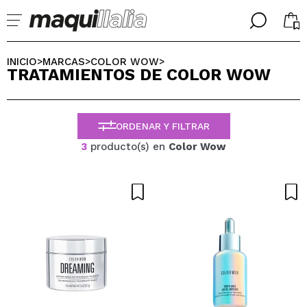
╳
╳
SELECCIONA TU IDIOMA
INICIO
MARCAS
COLOR WOW
>
>
>
TRATAMIENTOS DE COLOR WOW
Ya soy #maquilover, tengo cuenta
BIENVENIDX!
ESPAÑOL
ENGLISH
ORDENAR Y FILTRAR
FRANCES
ALEMAN
3
producto(s) en
Color Wow
ITALIANO
PORTUGUESE
¿Olvidaste la contraseña?
No tengo cuenta aquí