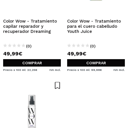
QUIERO REGISTRARME
Al crear una cuenta en Maquillalia.com podrás realizar
tus compras rápidamente, revisar el estado de tus
Color Wow - Tratamiento
Color Wow - Tratamiento
pedidos y consultar tus operaciones anteriores.
capilar reparador y
para el cuero cabelludo
recuperador Dreaming
Youth Juice
CREAR CUENTA
(0)
(0)
49,99€
49,99€
COMPRAR
COMPRAR
Precio x 100 ml: 23,25€
IVA Incl.
Precio x 100 ml: 99,98€
IVA Incl.