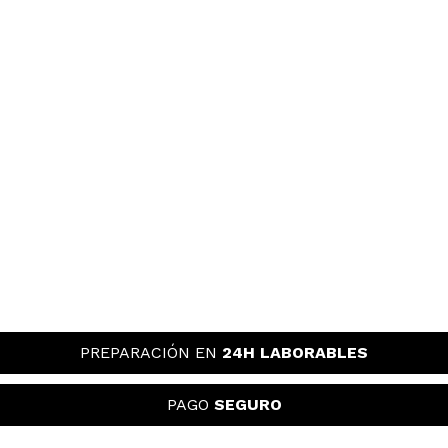
sonia
me gusta muchisimo el efecto que deja, es un
brillo bastante sutil y debajo de la base deja como
un aspecto bastante jugoso y glow
¿Recomendarías su compra?
Si
Responder
Útil
|
Hace 2 años
Nuria
Es un auténtico mojón. Marca arrugas q no tienes,
reseca la vida y para mi piel mixta estoy buscando
el glow desesperadamente porque NO lo tiene. Para
PREPARACIÓN EN
24H LABORABLES
el precio q tiene no merece la pena. No cumple lo q
promete
¿Recomendarías su compra?
PAGO
SEGURO
No
Responder
Útil
|
Hace 2 años