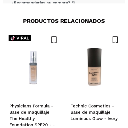
¿Recomendarías su compra?
Si
Opinión
Hace 2
Responder
|
|
verificada
Útil
años
PRODUCTOS RELACIONADOS
Emilia
Caro para lo que es el producto. Corazona vive
mucho del nombre
¿Recomendarías su compra?
No
Opinión
Hace 2
Responder
Útil
|
|
verificada
años
(1)
Manuela
Physicians Formula -
Technic Cosmetics -
Descubrimiento!!
Base de maquillaje
Base de maquillaje
¿Recomendarías su compra?
Si
The Healthy
Opinión
Luminous Glow - Ivory
Hace 2
Responder
|
|
Foundation SPF20 -
verificada
Útil
años