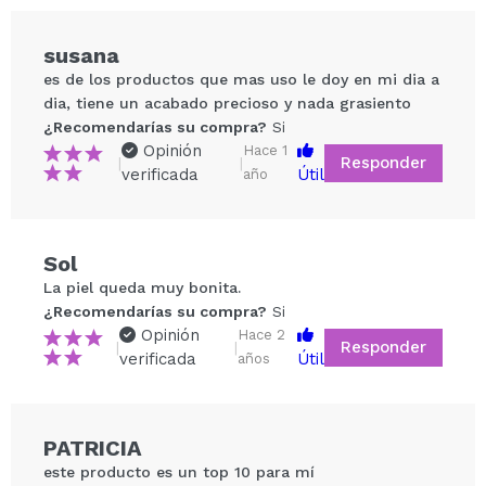
Cruelty free.
susana
Vegano.
es de los productos que mas uso le doy en mi dia a
dia, tiene un acabado precioso y nada grasiento
¿Recomendarías su compra?
Si
Opinión
Hace 1
Responder
|
|
verificada
Útil
año
Compartir un vídeo o una foto
Sol
Tu vídeo podría ser el primero. Imagínatelo...
La piel queda muy bonita.
¿Recomendarías su compra?
Si
Opinión
Hace 2
Responder
|
|
¿Recomendarías su compra?
Si
No
verificada
Útil
años
5/5
ENVIAR
PATRICIA
este producto es un top 10 para mí