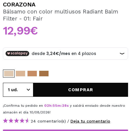
QUIERO REGISTRARME
CORAZONA
Bálsamo con color multiusos Radiant Balm
Al crear una cuenta en Maquillalia.com podrás realizar
Filter - 01: Fair
tus compras rápidamente, revisar el estado de tus
pedidos y consultar tus operaciones anteriores.
12,99€
CREAR CUENTA
COMPRAR
¡Confirma tu pedido en
02
h
:
55
m
:
28
s
y saldrá enviado desde nuestro
almacén
el día 10/08/2026
!
24 comentario(s) /
Deja tu comentario