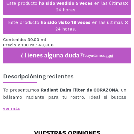
Este producto
ha sido vendido 5 veces
en las últimas
24 horas
Este producto
ha sido visto 18 veces
en las últimas
24 horas.
Contenido: 30.00 ml
Precio x 100 ml: 43,30€
¿Tienes alguna duda?
Te ayudamos
aquí
Descripción
Ingredientes
Te presentamos
Radiant Balm Filter de CORAZONA
, un
bálsamo radiante para tu rostro. Ideal si buscas
aportar luz a tu piel, dando un toque de cobertura,
ver más
uniformidad e hidratación.
Formulado con ingredientes tan increíbles como el
escualeno, el ácido hialurónico o la vitamina E,
VUESTRAS
OPINIONES
mantendrá tu piel en condiciones óptimas durante