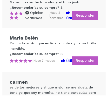
Maravillosa su textura olor y el tono justo
¿Recomendarías su compra?
Si
Opinión
Hace 3
Responder
|
|
verificada
Útil
semanas
María Belén
Compartir un vídeo o una foto
Productazo. Aunque es liviana, cubre y da un brillo
Tu vídeo podría ser el primero. Imagínatelo...
increíble.
¿Recomendarías su compra?
Si
Responder
Útil
|
Hace 7 meses
¿Recomendarías su compra?
Si
No
5/5
ENVIAR
carmen
es de los mejores y el que mejor se me ajusta de
tono yo que soy morenita. no tiene particulas pero
si muchisimo brillo
¿Recomendarías su compra?
Si