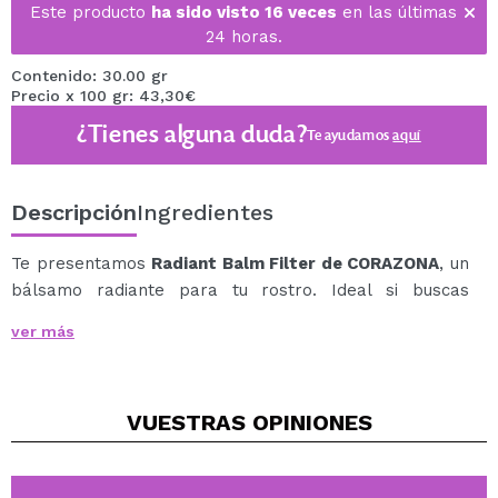
Este producto
ha sido visto 16 veces
en las últimas
24 horas.
Contenido: 30.00 gr
Precio x 100 gr: 43,30€
¿Tienes alguna duda?
Te ayudamos
aquí
Descripción
Ingredientes
Te presentamos
Radiant Balm Filter de CORAZONA
, un
bálsamo radiante para tu rostro. Ideal si buscas
aportar luz a tu piel, dando un toque de cobertura,
ver más
uniformidad e hidratación.
Formulado con ingredientes tan increíbles como el
escualeno, el ácido hialurónico o la vitamina E,
VUESTRAS
OPINIONES
mantendrá tu piel en condiciones óptimas durante
horas, manteniendo la hidratación a lo largo del día
con un acabado glow natural.