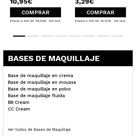
10,95€
3,29€
COMPRAR
COMPRAR
inma
sin duda para mi que soy morena es de los mejores
Precio x 100 ml: 36,50€
IVA Incl.
Precio x 100 ml: 10,97€
IVA Incl.
que he probado en mucho tiempo, es bastante fino
y duradero en la piel a pesar del acabado brillante
¿Recomendarías su compra?
Si
Responder
Útil
|
Hace 2 años
BASES DE MAQUILLAJE
dolores
Base de maquillaje en crema
Base de maquillaje en mousse
es de los mas bonitos que tengo, deja un brillo
Base de maquillaje en polvo
super especial en la piel y no hace falta ponerse
Base de maquillaje fluida
nada mas encima
BB Cream
¿Recomendarías su compra?
Si
CC Cream
Responder
Útil
|
Hace 2 años
Ver todos de Bases de Maquillaje