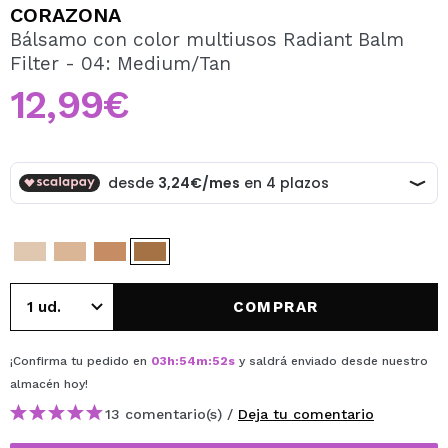
QUIERO REGISTRARME
CORAZONA
Bálsamo con color multiusos Radiant Balm
Al crear una cuenta en Maquillalia.com podrás realizar
Filter - 04: Medium/Tan
tus compras rápidamente, revisar el estado de tus
pedidos y consultar tus operaciones anteriores.
12,99€
CREAR CUENTA
COMPRAR
¡Confirma tu pedido en
03
h
:
54
m
:
52
s
y saldrá enviado desde nuestro
almacén
hoy
!
13 comentario(s) /
Deja tu comentario