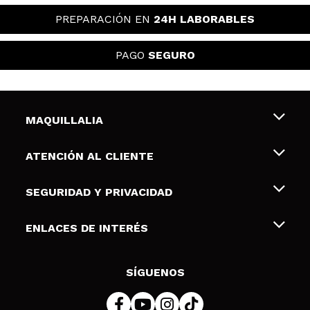
PREPARACIÓN EN
24H LABORABLES
PAGO
SEGURO
MAQUILLALIA
Sobre nosotros
ATENCIÓN AL CLIENTE
Empleo
Envíos y devoluciones
SEGURIDAD Y PRIVACIDAD
Tarjetas de Regalo
Desistimiento / Devoluciones
Terminos y condiciones de uso
ENLACES DE INTERÉS
Formas de pago
Pólitica de Privacidad
Contacto
Descuento Estudiantes
Política de cookies
SÍGUENOS
Resolución de litigios en línea (ODR)