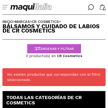
╳
╳
SELECCIONA TU IDIOMA
INICIO
MARCAS
CR COSMETICS
>
>
>
BÁLSAMOS Y CUIDADO DE LABIOS
Ya soy #maquilover, tengo cuenta
DE CR COSMETICS
BIENVENIDX!
ESPAÑOL
ENGLISH
FRANCES
ORDENAR Y FILTRAR
ALEMAN
ITALIANO
0
producto(s) en
CR Cosmetics
PORTUGUESE
¿Olvidaste la contraseña?
No existen productos que correspondan con el filtro
seleccionado.
TODAS LAS CATEGORÍAS DE CR
COSMETICS
No tengo cuenta aquí