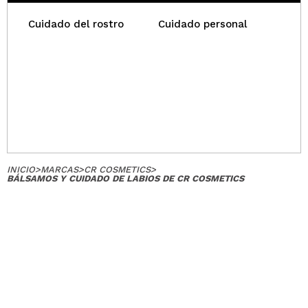
QUIERO REGISTRARME
Cuidado del rostro
Cuidado personal
Al crear una cuenta en Maquillalia.com podrás realizar
tus compras rápidamente, revisar el estado de tus
pedidos y consultar tus operaciones anteriores.
CREAR CUENTA
INICIO
>
MARCAS
>
CR COSMETICS
>
BÁLSAMOS Y CUIDADO DE LABIOS DE CR COSMETICS