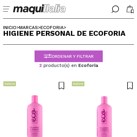
╳
╳
SELECCIONA TU IDIOMA
INICIO
MARCAS
ECOFORIA
>
>
>
HIGIENE PERSONAL DE ECOFORIA
Ya soy #maquilover, tengo cuenta
BIENVENIDX!
ESPAÑOL
ENGLISH
ORDENAR Y FILTRAR
FRANCES
ALEMAN
2
producto(s) en
Ecoforia
ITALIANO
PORTUGUESE
¿Olvidaste la contraseña?
Nature
Nature
No tengo cuenta aquí