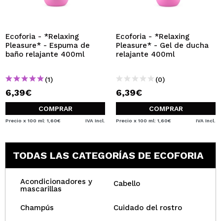
QUIERO REGISTRARME
Al crear una cuenta en Maquillalia.com podrás realizar
tus compras rápidamente, revisar el estado de tus
Ecoforia - *Relaxing
Ecoforia - *Relaxing
pedidos y consultar tus operaciones anteriores.
Pleasure* - Espuma de
Pleasure* - Gel de ducha
baño relajante 400ml
relajante 400ml
CREAR CUENTA
(1)
(0)
6,39€
6,39€
COMPRAR
COMPRAR
Precio x 100 ml: 1,60€
IVA Incl.
Precio x 100 ml: 1,60€
IVA Incl.
TODAS LAS CATEGORÍAS DE ECOFORIA
Acondicionadores y
Cabello
mascarillas
Champús
Cuidado del rostro