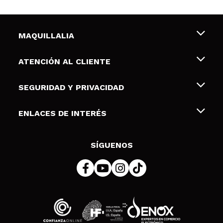
MAQUILLALIA
Sobre nosotros
ATENCIÓN AL CLIENTE
Empleo
Envíos y devoluciones
SEGURIDAD Y PRIVACIDAD
Tarjetas de Regalo
Desistimiento / Devoluciones
Terminos y condiciones de uso
ENLACES DE INTERÉS
Formas de pago
Pólitica de Privacidad
Contacto
Descuento Estudiantes
Política de cookies
SÍGUENOS
Resolución de litigios en línea (ODR)