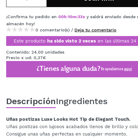
MAQUIFARMA
¡Confirma tu pedido en
00
h
:
10
m
:
33
s
y saldrá enviado desde 
KOREA ZONE
almacén
hoy
!
TRAVEL SIZE
0 comentario(s) /
Deja tu comentario
Este producto
ha sido visto 2 veces
en las últimas 24 
NATURE
Contenido: 24.00 unidades
Precio x ud: 0,37€
OFERTAS
¿Tienes alguna duda?
Te ayudamos
aquí
OUTLET
¡HAN VUELTO!
PRÓXIMAMENTE
Descripción
Ingredientes
BLOG
Uñas postizas Luxe Looks Hot Tip de Elegant Touch.
Uñas postizas con lujosos acabados llenos de brillo y col
Consigue unas uñas perfectas en cualquier momento.