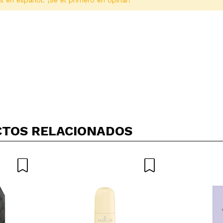
s en español. ¡Sé el primero en opinar!
Compartir un vídeo o una foto
Tu vídeo podría ser el primero. Imagínatelo...
TOS RELACIONADOS
5/
compra?
Si
No
AR