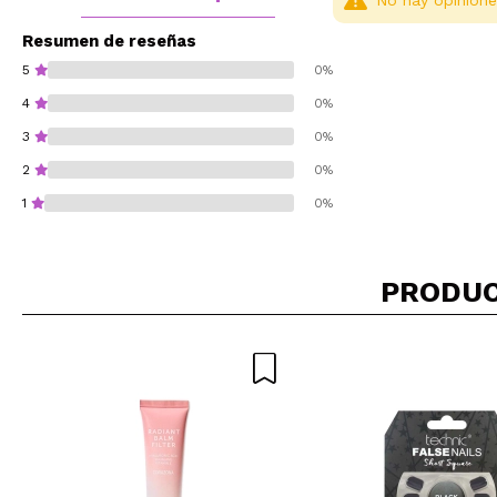
No hay opinione
Resumen de reseñas
5
0%
4
0%
3
0%
2
0%
1
0%
PRODUC
¿Recomendarías su 
ENVI