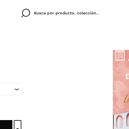
Cristina
Antonia
Ines
No tengo cuenta aqu
U IDIOMA
ez que
Buena experiencia
Muy bien
Spedizi
QUIER
ESPAÑOL
ENGLISH
eriencia
imballa
ajería.
elegan
colori sc
Al crear una cuenta en
rápidamente, revisar e
anteriores.