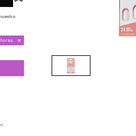
nuestro
horas.
or.