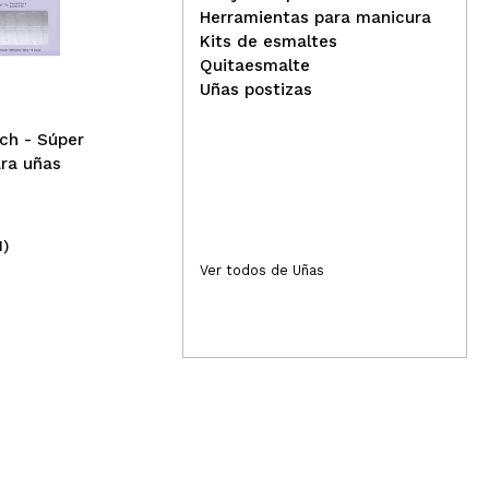
Elegant Touch - Uñas
Tec
Herramientas para manicura
Postizas Natural French -
Peg
Kits de esmaltes
103: Medium Pink
pos
Quitaesmalte
Uñas postizas
ch - Súper
ra uñas
1)
(1)
7,99€
2,
Ver todos de Uñas