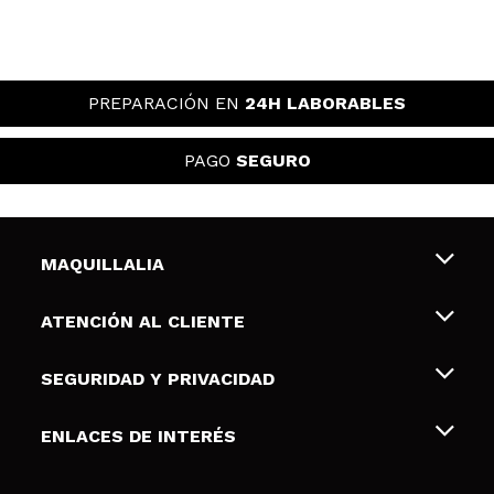
PREPARACIÓN EN
24H LABORABLES
PAGO
SEGURO
MAQUILLALIA
Sobre nosotros
ATENCIÓN AL CLIENTE
Empleo
Envíos y devoluciones
SEGURIDAD Y PRIVACIDAD
Tarjetas de Regalo
Desistimiento / Devoluciones
Terminos y condiciones de uso
ENLACES DE INTERÉS
Formas de pago
Pólitica de Privacidad
Contacto
Descuento Estudiantes
Política de cookies