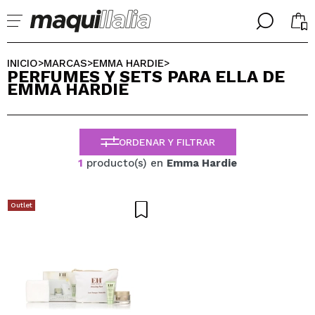
╳
╳
SELECCIONA TU IDIOMA
INICIO
MARCAS
EMMA HARDIE
>
>
>
PERFUMES Y SETS PARA ELLA DE
Ya soy #maquilover, tengo cuenta
EMMA HARDIE
BIENVENIDX!
ESPAÑOL
ENGLISH
FRANCES
ORDENAR Y FILTRAR
ALEMAN
ITALIANO
1
producto(s) en
Emma Hardie
PORTUGUESE
¿Olvidaste la contraseña?
Outlet
No tengo cuenta aquí