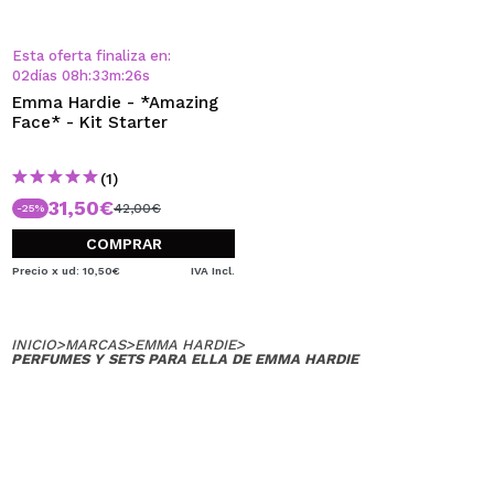
QUIERO REGISTRARME
Al crear una cuenta en Maquillalia.com podrás realizar
Esta oferta finaliza en:
tus compras rápidamente, revisar el estado de tus
02
días
08
h
:
33
m
:
26
s
pedidos y consultar tus operaciones anteriores.
Emma Hardie - *Amazing
Face* - Kit Starter
CREAR CUENTA
(1)
31,50€
42,00€
-25%
COMPRAR
Precio x ud: 10,50€
IVA Incl.
INICIO
>
MARCAS
>
EMMA HARDIE
>
PERFUMES Y SETS PARA ELLA DE EMMA HARDIE