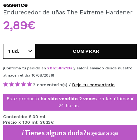
QUIERO REGISTRARME
essence
Endurecedor de uñas The Extreme Hardener
Al crear una cuenta en Maquillalia.com podrás realizar
tus compras rápidamente, revisar el estado de tus
2,89€
pedidos y consultar tus operaciones anteriores.
CREAR CUENTA
COMPRAR
¡Confirma tu pedido en
20
h
:
58
m
:
13
s
y saldrá enviado desde nuestro
almacén
el día 10/08/2026
!
2 comentario(s) /
Deja tu comentario
Este producto
ha sido vendido 2 veces
en las últimas
24 horas
Contenido: 8.00 ml
Precio x 100 ml: 36,12€
¿Tienes alguna duda?
Te ayudamos
aquí