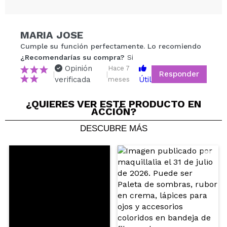
MARIA JOSE
Compartir un vídeo o una foto
Cumple su función perfectamente. Lo recomiendo
Tu vídeo podría ser el primero. Imagínatelo...
¿Recomendarías su compra?
Si
Opinión
Hace 7
Responder
|
|
verificada
Útil
meses
¿Recomendarías su compra?
Si
No
5/5
¿QUIERES VER ESTE PRODUCTO EN
ACCIÓN?
ENVIAR
DESCUBRE MÁS