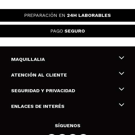
PREPARACIÓN EN
24H LABORABLES
PAGO
SEGURO
MAQUILLALIA
Sobre nosotros
ATENCIÓN AL CLIENTE
Empleo
Envíos y devoluciones
SEGURIDAD Y PRIVACIDAD
Tarjetas de Regalo
Desistimiento / Devoluciones
Terminos y condiciones de uso
ENLACES DE INTERÉS
Formas de pago
Pólitica de Privacidad
Contacto
Descuento Estudiantes
Política de cookies
SÍGUENOS
Resolución de litigios en línea (ODR)