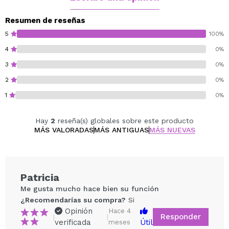
Resumen de reseñas
5
100%
4
0%
3
0%
2
0%
1
0%
Hay
2
reseña(s) globales sobre este producto
MÁS VALORADAS
MÁS ANTIGUAS
MÁS NUEVAS
Patricia
Me gusta mucho hace bien su función
¿Recomendarías su compra?
Si
Opinión
Hace 4
Responder
|
|
verificada
Útil
meses