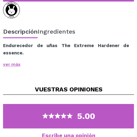
Descripción
Ingredientes
Endurecedor de uñas The Extreme Hardener de
essence.
Este endurecedor vegano fortalece las uñas blandas y
ver más
quebradizas.
Se puede utilizar como capa base o como esmalte de
uñas transparente y tiene un acabado ultra brillante.
VUESTRAS
OPINIONES
Su fórmula consigue unas uñas notablemente más
fuertes y duras, se puede aplicar dos veces por
semana como tratamiento para las uñas blandas que
son propensas a astillarse.
5.00
Vegan.
Cruelty free.
Escribe una opinión