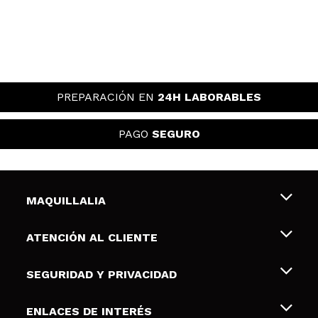
PREPARACIÓN EN
24H LABORABLES
PAGO
SEGURO
MAQUILLALIA
Sobre nosotros
ATENCIÓN AL CLIENTE
Empleo
Envíos y devoluciones
SEGURIDAD Y PRIVACIDAD
Tarjetas de Regalo
Desistimiento / Devoluciones
Terminos y condiciones de uso
ENLACES DE INTERÉS
Formas de pago