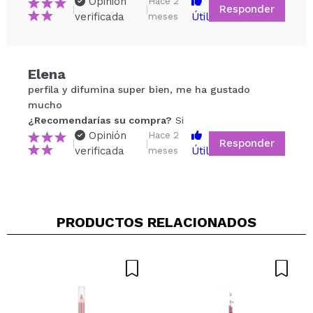
Opinión
Hace 2
Responder
|
|
verificada
Útil
meses
Compartir un vídeo o una foto
Elena
Tu vídeo podría ser el primero. Imagínatelo...
perfila y difumina super bien, me ha gustado
mucho
¿Recomendarías su compra?
Si
¿Recomendarías su compra?
Si
No
Opinión
Hace 2
Responder
|
|
5/5
verificada
Útil
meses
ENVIAR
PRODUCTOS RELACIONADOS