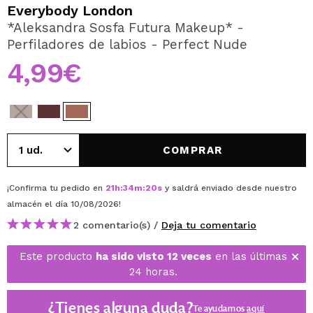
QUIERO REGISTRARME
Everybody London
*Aleksandra Sosfa Futura Makeup* -
Al crear una cuenta en Maquillalia.com podrás realizar
Perfiladores de labios - Perfect Nude
tus compras rápidamente, revisar el estado de tus
pedidos y consultar tus operaciones anteriores.
4,99€
CREAR CUENTA
COMPRAR
¡Confirma tu pedido en
21
h
:
34
m
:
20
s
y saldrá enviado desde nuestro
almacén
el día 10/08/2026
!
2 comentario(s) /
Deja tu comentario
Este producto
ha sido visto 12 veces
en las últimas
24 horas.
¿Tienes alguna duda?
Te ayudamos
aquí