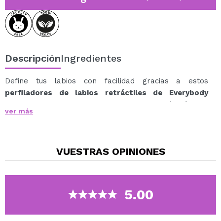
Descripción
Ingredientes
Define tus labios con facilidad gracias a estos
perfiladores de labios retráctiles de Everybody
London
, diseñados para ofrecer una aplicación cómoda
ver más
y precisa sin necesidad de sacapuntas.
Su fórmula cremosa y de larga duración se desliza
suavemente, permitiendo perfilar y definir el contorno
VUESTRAS
OPINIONES
con un acabado impecable que se mantiene durante
horas, sin resecar los labios.
¿Por qué te encantarán?
Formato retráctil práctico y fácil de usar.
5.00
Textura cremosa que se aplica sin esfuerzo.
Alta pigmentación para un contorno definido.