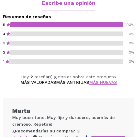
Larga duración sin resecar.
Escribe una opinión
Vegan.
Resumen de reseñas
Cruelty free.
5
100%
4
0%
3
0%
2
0%
1
0%
Hay
2
reseña(s) globales sobre este producto
MÁS VALORADAS
MÁS ANTIGUAS
MÁS NUEVAS
Marta
Muy buen tono. Muy fijo y duradero, además de
cremoso. Repetiré!
¿Recomendarías su compra?
Si