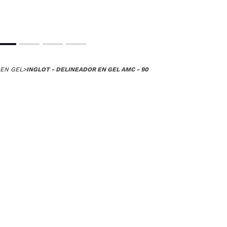
do de gustar .. no se mantiene fijo aunque lo mismo es culpa 
ejor
 su compra?
Si
EN GEL
>
INGLOT - DELINEADOR EN GEL AMC - 90
Opinión verificada
|
Hace 5 años
rmula de este delineador, es muy pigmentado y la fórmula es cr
 su compra?
Si
ce 5 años