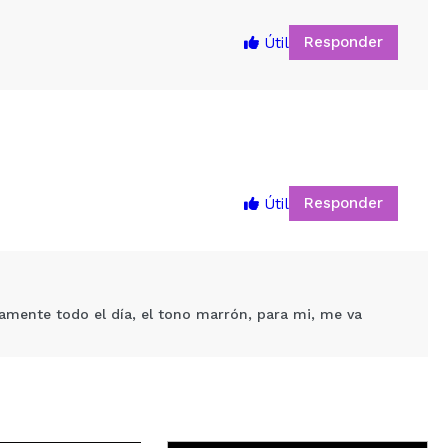
Responder
Útil
Responder
Útil
5
camente todo el día, el tono marrón, para mi, me va
Responder
Útil