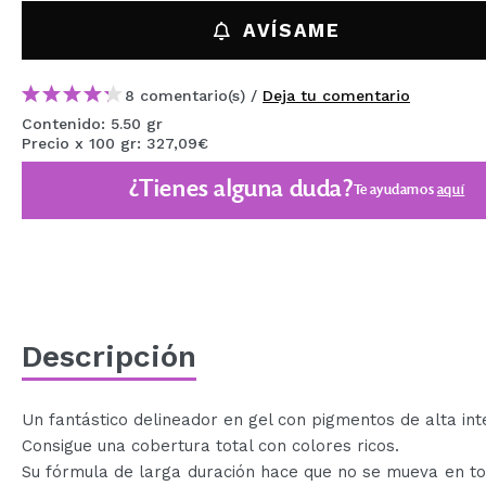
MAQUIFARMA
AVÍSAME
KOREA ZONE
8 comentario(s) /
Deja tu comentario
TRAVEL SIZE
Contenido: 5.50 gr
Precio x 100 gr: 327,09€
NATURE
¿Tienes alguna duda?
Te ayudamos
aquí
OFERTAS
OUTLET
¡HAN VUELTO!
PRÓXIMAMENTE
Descripción
BLOG
Un fantástico delineador en gel con pigmentos de alta int
Consigue una cobertura total con colores ricos.
Su fórmula de larga duración hace que no se mueva en to