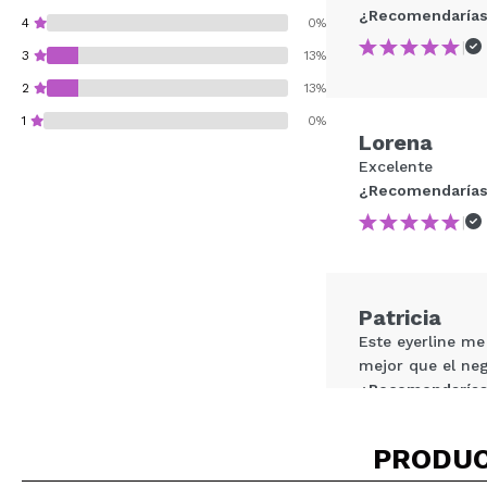
¿Recomendarías
4
0%
|
3
13%
2
13%
1
0%
Lorena
Excelente
¿Recomendarías
|
¿Recomendarías su 
ENVI
Patricia
Este eyerline me
mejor que el neg
¿Recomendarías
|
PRODUC