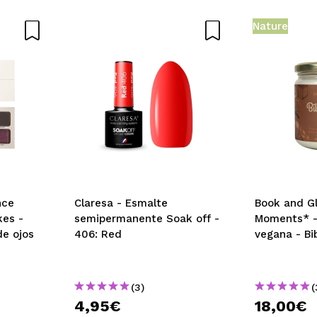
Nature
nto como antes
 su compra?
Si
Opinión verificada
|
Hace 3 años
ero al menos el marrón oscuro tiene poca intensidad de color
 su compra?
Si
Opinión verificada
|
Hace 4 años
nce
Claresa - Esmalte
Book and Gl
kes -
semipermanente Soak off -
Moments* - 
de ojos
406: Red
vegana - Bi
 su compra?
Si
(3)
(
Opinión verificada
|
Hace 4 años
4,95€
18,00€