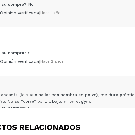
 su compra?
No
Opinión verificada
|
Hace 1 año
Compartir un vídeo o una foto
Tu vídeo podría ser el primero. Imagínatelo...
 su compra?
Si
Opinión verificada
|
Hace 2 años
5/
compra?
Si
No
AR
 encanta (lo suelo sellar con sombra en polvo), me dura prácti
ro. No se “corre” para a bajo, ni en el gym.
 su compra?
Si
Opinión verificada
|
Hace 2 años
TOS RELACIONADOS