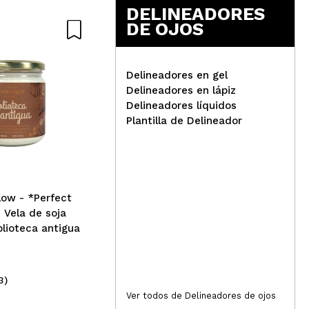
DELINEADORES
DE OJOS
Nat
Responder
Útil
Delineadores en gel
Delineadores en lápiz
Delineadores líquidos
IDC Institute - Set rodillo
Arg
Plantilla de Delineador
facial y gua sha de jade
ref
alo
Responder
Útil
ow - *Perfect
Vela de soja
blioteca antigua
3)
(2)
Responder
Útil
7,49€
5,
Ver todos de Delineadores de ojos