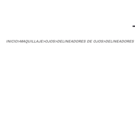
Yolanda
No me ha termina
esperaba algo m
¿Recomendarías
INICIO
>
MAQUILLAJE
>
OJOS
>
DELINEADORES DE OJOS
>
DELINEADORES 
|
Diana
Me encanta la fó
muchísimo.
¿Recomendarías
|
Ha