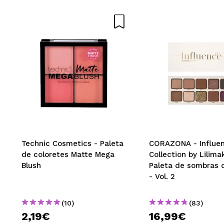
Antonia
No me duran ta
¿Recomendarías
|
Maria Jose
Aguanta genial p
¿Recomendarías
|
Technic Cosmetics - Paleta
CORAZONA - Influe
de coloretes Matte Mega
Collection by Lilima
Blush
Paleta de sombras 
Tania
- Vol. 2
dura muchisimo
¿Recomendarías
(10)
(83)
|
2,19€
16,99€