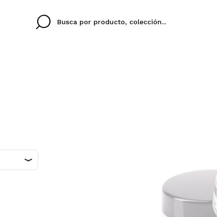
Cristina
Antonia
Ines
No tengo cuenta aqu
U IDIOMA
ez que
Buena experiencia
Muy bien
Spedizi
QUIER
ESPAÑOL
ENGLISH
eriencia
imballa
ajería.
elegan
colori sc
Al crear una cuenta en
rápidamente, revisar e
anteriores.