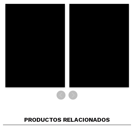
Compartir un vídeo o una foto
Tu vídeo podría ser el primero. Imagínatelo...
¿Recomendarías su compra?
Si
No
5/5
ENVIAR
PRODUCTOS RELACIONADOS