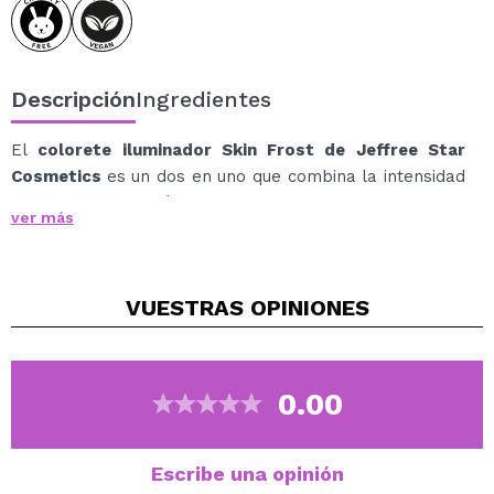
Descripción
Ingredientes
El
colorete iluminador Skin Frost de Jeffree Star
Cosmetics
es un dos en uno que combina la intensidad
del rubor con el icónico brillo iluminador, ofreciendo un
ver más
acabado radiante y dimensional.
Su fórmula ligera y sedosa se funde perfectamente con
la piel, proporcionando un efecto luminoso y natural
VUESTRAS
OPINIONES
con la posibilidad de construir intensidad.
Con una textura versátil y fácil de aplicar, este
iluminador puede usarse en el rostro y el cuerpo,
logrando un efecto glow espectacular.
0.00
Aplícalo en capas para intensificar el color y el brillo
según tu preferencia.
Tonos Disponibles
Escribe una opinión