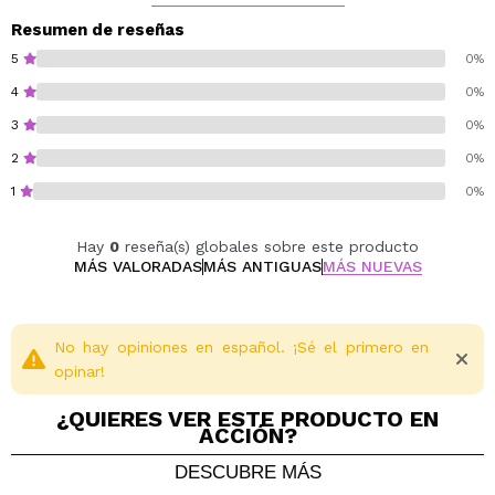
Fatal Orchid.
Peach & Desist.
Resumen de reseñas
Glamorous Heist.
5
0%
Guilty Nectar.
4
0%
Truffle Alibi.
3
0%
Cruelty free.
2
0%
Vegan.
1
0%
Hay
0
reseña(s) globales sobre este producto
MÁS VALORADAS
MÁS ANTIGUAS
MÁS NUEVAS
No hay opiniones en español. ¡Sé el primero en
opinar!
¿QUIERES VER ESTE PRODUCTO EN
ACCIÓN?
DESCUBRE MÁS