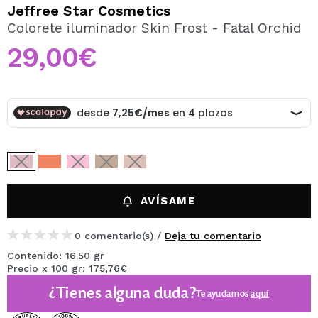
QUIERO REGISTRARME
Jeffree Star Cosmetics
Colorete iluminador Skin Frost - Fatal Orchid
Al crear una cuenta en Maquillalia.com podrás realizar
tus compras rápidamente, revisar el estado de tus
29,00€
pedidos y consultar tus operaciones anteriores.
CREAR CUENTA
AVÍSAME
0 comentario(s) /
Deja tu comentario
Contenido: 16.50 gr
Precio x 100 gr: 175,76€
¿Tienes alguna duda?
Te ayudamos
aquí