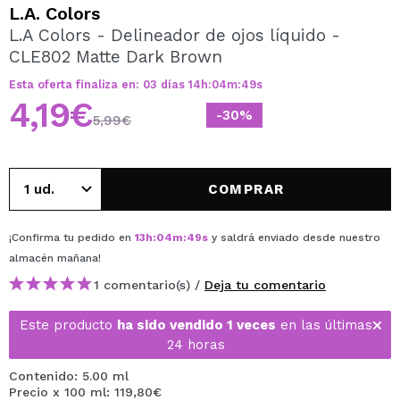
QUIERO REGISTRARME
L.A. Colors
L.A Colors - Delineador de ojos líquido -
Al crear una cuenta en Maquillalia.com podrás realizar
CLE802 Matte Dark Brown
tus compras rápidamente, revisar el estado de tus
pedidos y consultar tus operaciones anteriores.
Esta oferta finaliza en:
03
días
14
h
:
04
m
:
49
s
4,19€
-30%
5,99€
CREAR CUENTA
COMPRAR
¡Confirma tu pedido en
13
h
:
04
m
:
49
s
y saldrá enviado desde nuestro
almacén
mañana
!
1 comentario(s) /
Deja tu comentario
Este producto
ha sido vendido 1 veces
en las últimas
24 horas
Contenido: 5.00 ml
Precio x 100 ml: 119,80€