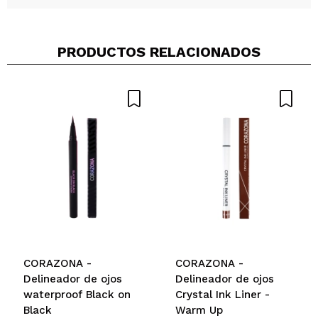
PRODUCTOS RELACIONADOS
Compartir un vídeo o una foto
Tu vídeo podría ser el primero. Imagínatelo...
¿Recomendarías su compra?
Si
No
5/5
ENVIAR
CORAZONA -
CORAZONA -
Delineador de ojos
Delineador de ojos
waterproof Black on
Crystal Ink Liner -
Black
Warm Up