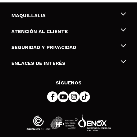
MAQUILLALIA
Sobre nosotros
ATENCIÓN AL CLIENTE
Empleo
Envíos y devoluciones
SEGURIDAD Y PRIVACIDAD
Tarjetas de Regalo
Desistimiento / Devoluciones
Terminos y condiciones de uso
ENLACES DE INTERÉS
Formas de pago
Pólitica de Privacidad
Contacto
Descuento Estudiantes
Política de cookies
SÍGUENOS
Resolución de litigios en línea (ODR)