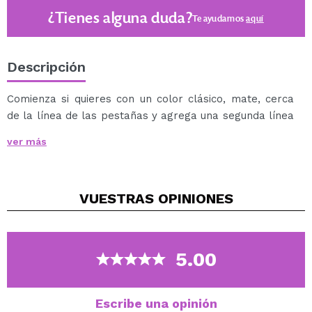
¿Tienes alguna duda?
Te ayudamos
aquí
Descripción
Comienza si quieres con un color clásico, mate, cerca
de la línea de las pestañas y agrega una segunda línea
en la parte superior para dar un toque de color original
ver más
que marca tendencia. Estos eyeliner líquidos tienen un
aplicador de punta fina perfecto para un trazo preciso.
Disponible en tres impresionantes acabados: mate,
VUESTRAS
OPINIONES
cromo y holográfico. Confía en nosotros ¡los querrás a
todos!
5.00
Escribe una opinión