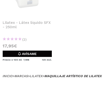
Lilatex - Látex líquido SFX
- 250ml
(2)
17,95€
AVÍSAME
Precio x 100 ml: 7,18€
IVA Incl.
INICIO
>
MARCAS
>
LILATEX
>
MAQUILLAJE ARTÍSTICO DE LILATEX