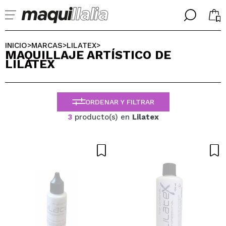
╳
╳
SELECCIONA TU IDIOMA
INICIO
MARCAS
LILATEX
>
>
>
MAQUILLAJE ARTÍSTICO DE
Ya soy #maquilover, tengo cuenta
LILATEX
BIENVENIDX!
ESPAÑOL
ENGLISH
FRANCES
ORDENAR Y FILTRAR
ALEMAN
ITALIANO
3
producto(s) en
Lilatex
PORTUGUESE
¿Olvidaste la contraseña?
No tengo cuenta aquí