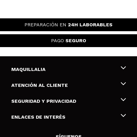
PREPARACIÓN EN
24H LABORABLES
PAGO
SEGURO
MAQUILLALIA
Sobre nosotros
ATENCIÓN AL CLIENTE
Empleo
Envíos y devoluciones
SEGURIDAD Y PRIVACIDAD
Tarjetas de Regalo
Desistimiento / Devoluciones
Terminos y condiciones de uso
ENLACES DE INTERÉS
Formas de pago
Pólitica de Privacidad
Contacto
Descuento Estudiantes
Política de cookies
SÍGUENOS