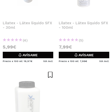
QUIERO REGISTRARME
Al crear una cuenta en Maquillalia.com podrás realizar
tus compras rápidamente, revisar el estado de tus
pedidos y consultar tus operaciones anteriores.
Lilatex - Látex líquido SFX
Lilatex - Látex líquido SFX
- 30ml
- 100ml
CREAR CUENTA
(4)
(5)
5,99€
7,99€
AVÍSAME
AVÍSAME
Precio x 100 ml: 19,97€
IVA Incl.
Precio x 100 ml: 7,99€
IVA Incl.