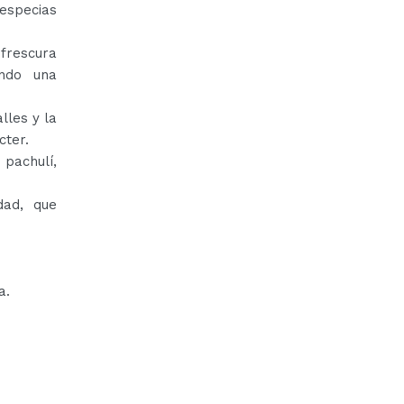
 especias
frescura
ando una
lles y la
cter.
 pachulí,
dad, que
a.