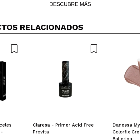
Tu vídeo podría ser el primero. Imagínatelo...
DESCUBRE MÁS
5/
compra?
Si
No
TOS RELACIONADOS
AR
celes
Claresa - Primer Acid Free
Danessa Myr
 -
Provita
Colorfix Cr
Ballerina