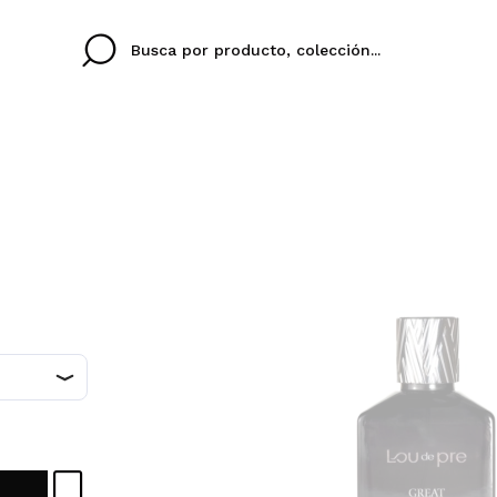
Cristina
Antonia
Ines
No tengo cuenta aqu
U IDIOMA
ez que
Buena experiencia
Muy bien
Spedizi
QUIER
ESPAÑOL
ENGLISH
eriencia
imballa
ajería.
elegan
colori sc
Al crear una cuenta en
rápidamente, revisar e
anteriores.