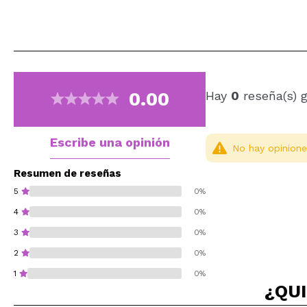
0.00
Hay
0
reseña(s) 
Escribe una opinión
No hay opinione
Resumen de reseñas
5
0%
4
0%
3
0%
2
0%
1
0%
¿QUI