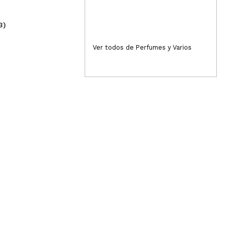
3)
(1)
1,49€
3,
Ver todos de Perfumes y Varios