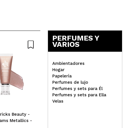
5
PERFUMES Y
VARIOS
Nat
Ambientadores
Hogar
Papelería
Technic Cosmetics -
Perfumes de lujo
Esmalte de uñas matte -
Iro
Perfumes y sets para Él
Dreamer
ton
Perfumes y sets para Ella
ilu
Velas
icks Beauty -
eams Metallics -