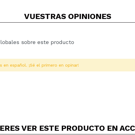
VUESTRAS
OPINIONES
globales sobre este producto
s en español. ¡Sé el primero en opinar!
ERES VER ESTE PRODUCTO EN AC
Compartir un vídeo o una foto