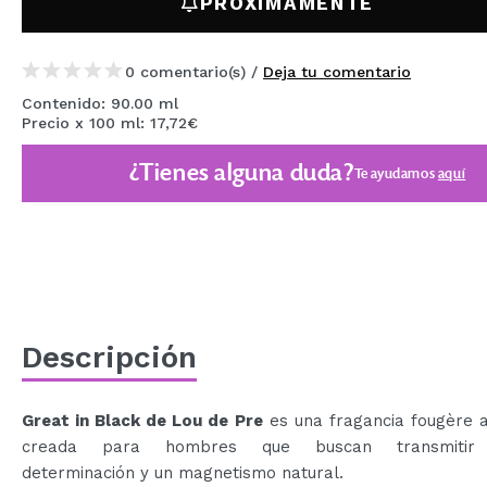
PRÓXIMAMENTE
MAQUIFARMA
KOREA ZONE
0 comentario(s) /
Deja tu comentario
TRAVEL SIZE
Contenido: 90.00 ml
Precio x 100 ml: 17,72€
NATURE
¿Tienes alguna duda?
Te ayudamos
aquí
OFERTAS
OUTLET
¡HAN VUELTO!
PRÓXIMAMENTE
Descripción
BLOG
Great in Black de Lou de Pre
es una fragancia fougère 
creada para hombres que buscan transmitir 
determinación y un magnetismo natural.