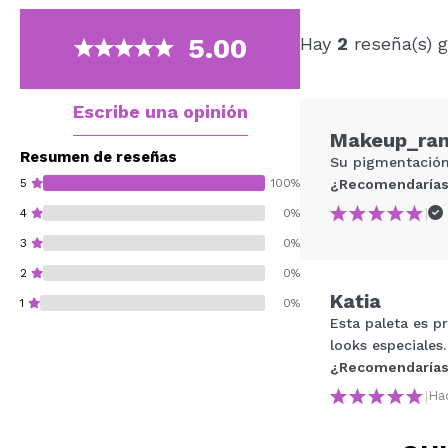
5.00
Hay
2
reseña(s) g
Escribe una opinión
Makeup_ra
Resumen de reseñas
Su pigmentación
5
100%
¿Recomendarías
|
4
0%
3
0%
2
0%
Katia
1
0%
Esta paleta es p
looks especiales.
¿Recomendarías
|
Ha
¿Recomendarías su 