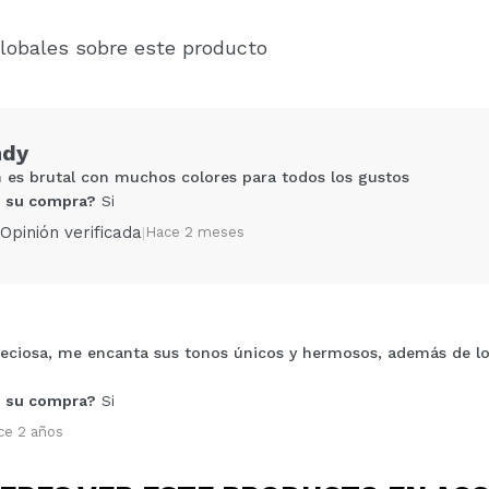
lobales sobre este producto
ndy
 es brutal con muchos colores para todos los gustos
 su compra?
Si
Opinión verificada
|
Hace 2 meses
reciosa, me encanta sus tonos únicos y hermosos, además de lo
Compartir un vídeo o una foto
Tu vídeo podría ser el primero. Imagínatelo...
 su compra?
Si
ce 2 años
5/
compra?
Si
No