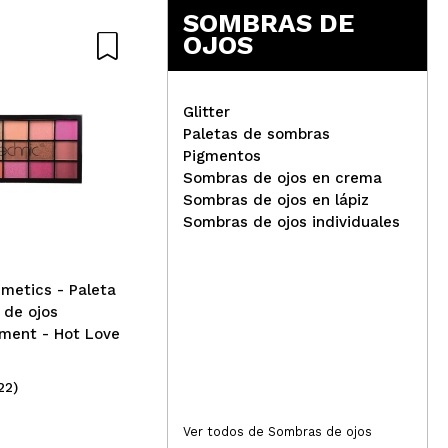
SOMBRAS DE
OJOS
Glitter
Paletas de sombras
Pigmentos
Sombras de ojos en crema
I Heart Revolution - Paletas
Rev
Sombras de ojos en lápiz
de sombras Mini Match -
som
Sombras de ojos individuales
Oops A Daisy
mag
metics - Paleta
 de ojos
ment - Hot Love
22)
(30)
5,99€
6,
Ver todos de Sombras de ojos