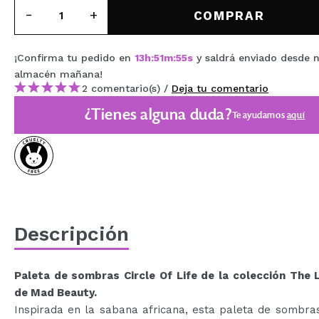
MAQUIFARMA
COMPRAR
KOREA ZONE
¡Confirma tu pedido en
13
h
:
51
m
:
54
s
y saldrá enviado desde 
TRAVEL SIZE
almacén
mañana
!
2 comentario(s) /
Deja tu comentario
NATURE
¿Tienes alguna duda?
Te ayudamos
aquí
OFERTAS
OUTLET
¡HAN VUELTO!
PRÓXIMAMENTE
Descripción
BLOG
Paleta de sombras Circle Of Life de la colección The L
de Mad Beauty.
Inspirada en la sabana africana, esta paleta de sombra