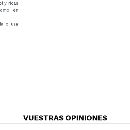
l y ricas
como en
da o usa
VUESTRAS
OPINIONES