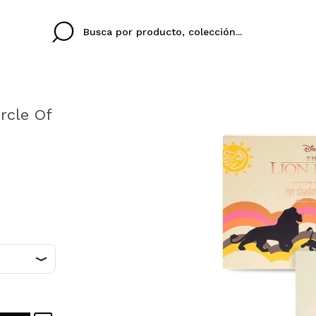
rcle Of
Cristina
Antonia
Ines
No tengo cuenta aqu
U IDIOMA
ez que
Buena experiencia
Muy bien
Spedizi
QUIER
ESPAÑOL
ENGLISH
eriencia
imballa
ajería.
elegan
colori sc
Al crear una cuenta en
rápidamente, revisar e
anteriores.