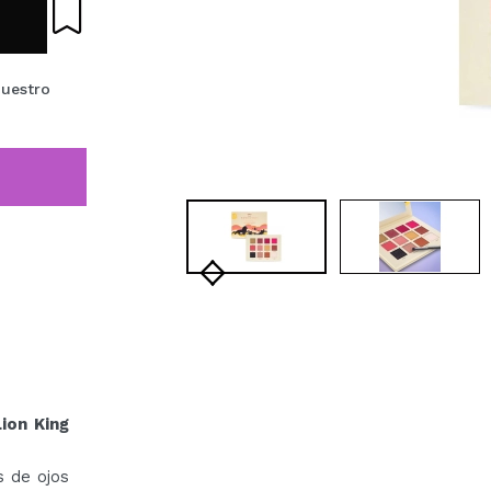
nuestro
ion King
s de ojos