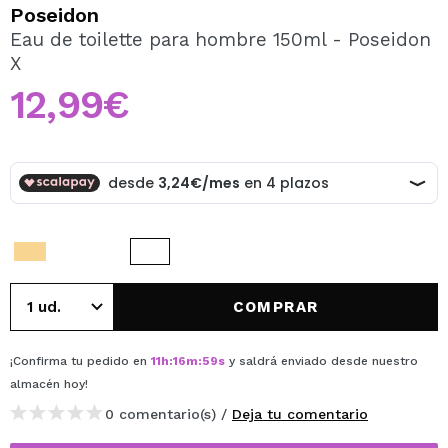
QUIERO REGISTRARME
Poseidon
Eau de toilette para hombre 150ml - Poseidon
Al crear una cuenta en Maquillalia.com podrás realizar
X
tus compras rápidamente, revisar el estado de tus
pedidos y consultar tus operaciones anteriores.
12,99€
CREAR CUENTA
COMPRAR
¡Confirma tu pedido en
11
h
:
16
m
:
59
s
y saldrá enviado desde nuestro
almacén
hoy
!
0 comentario(s) /
Deja tu comentario