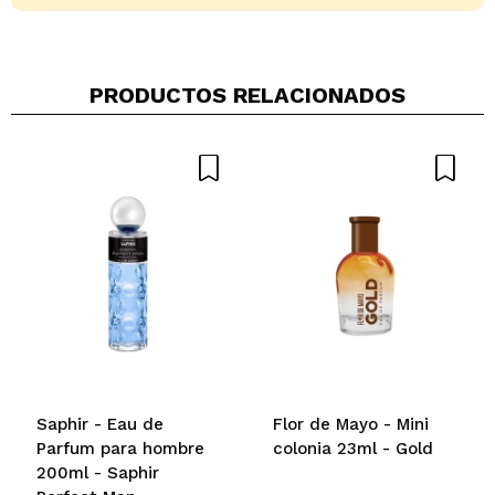
PRODUCTOS RELACIONADOS
Compartir un vídeo o una foto
Tu vídeo podría ser el primero. Imagínatelo...
¿Recomendarías su compra?
Si
No
5/5
ENVIAR
Saphir - Eau de
Flor de Mayo - Mini
Parfum para hombre
colonia 23ml - Gold
200ml - Saphir