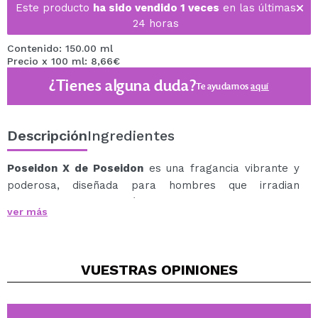
Este producto
ha sido vendido 1 veces
en las últimas
24 horas
Contenido: 150.00 ml
Precio x 100 ml: 8,66€
¿Tienes alguna duda?
Te ayudamos
aquí
Descripción
Ingredientes
Poseidon X de Poseidon
es una fragancia vibrante y
poderosa, diseñada para hombres que irradian
confianza y determinación.
ver más
Su aroma comienza con una explosión especiada y
cítrica de canela, bergamota, cardamomo y flor de
azahar, que abre paso a un corazón seductor de
VUESTRAS
OPINIONES
vainilla y elemí.
Finalmente, su estela se asienta sobre un fondo cálido
y sofisticado de almizcle, praliné, ámbar y madera de