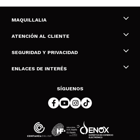
MAQUILLALIA
Sobre nosotros
ATENCIÓN AL CLIENTE
Empleo
Envíos y devoluciones
SEGURIDAD Y PRIVACIDAD
Tarjetas de Regalo
Desistimiento / Devoluciones
Terminos y condiciones de uso
ENLACES DE INTERÉS
Formas de pago
Pólitica de Privacidad
Contacto
Descuento Estudiantes
Política de cookies
SÍGUENOS
Resolución de litigios en línea (ODR)