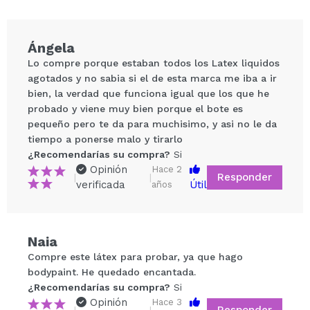
Ángela
Lo compre porque estaban todos los Latex liquidos
agotados y no sabia si el de esta marca me iba a ir
bien, la verdad que funciona igual que los que he
probado y viene muy bien porque el bote es
pequeño pero te da para muchisimo, y asi no le da
tiempo a ponerse malo y tirarlo
¿Recomendarías su compra?
Si
Opinión
Hace 2
Compartir un vídeo o una foto
Responder
|
|
verificada
Útil
años
Tu vídeo podría ser el primero. Imagínatelo...
¿Recomendarías su compra?
Si
No
Naia
5/5
Compre este látex para probar, ya que hago
bodypaint. He quedado encantada.
¿Recomendarías su compra?
ENVIAR
Si
Opinión
Hace 3
Responder