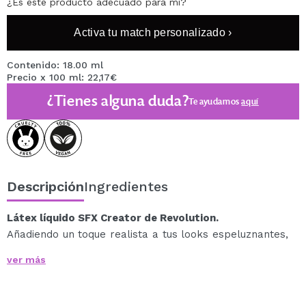
¿Es este producto adecuado para mí?
Activa tu match personalizado ›
Contenido: 18.00 ml
Precio x 100 ml: 22,17€
¿Tienes alguna duda?
Te ayudamos
aquí
Descripción
Ingredientes
Látex líquido SFX Creator de Revolution.
Añadiendo un toque realista a tus looks espeluznantes,
el Creator SFX Liquid Latex de Revolution se adhiere a
ver más
la piel para crear impactantes efectos 3D.
Ideal tanto para profesionales de efectos especiales
como para principiantes, este látex líquido permite