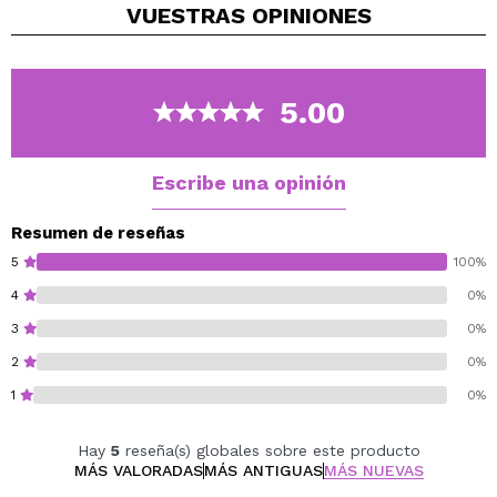
VUESTRAS
OPINIONES
usar materiales como algodón o papel para moldear
cicatrices falsas, cortes y heridas.
Completa el look agregando sangre falsa para un
acabado lleno de realismo y terror.
5.00
Cruelty free.
Vegan.
Escribe una opinión
Resumen de reseñas
5
100%
4
0%
3
0%
2
0%
1
0%
Hay
5
reseña(s) globales sobre este producto
MÁS VALORADAS
MÁS ANTIGUAS
MÁS NUEVAS