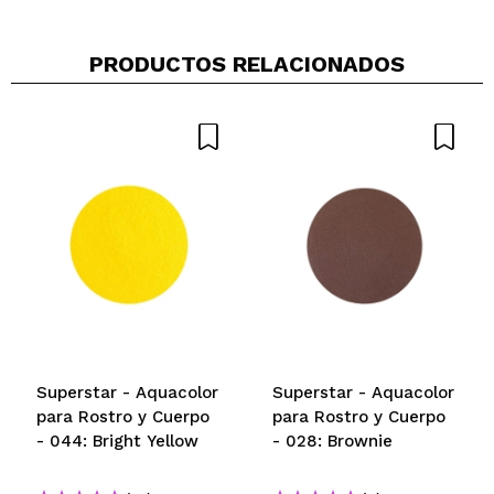
¿Recomendarías su compra?
Si
Opinión
Hace 3
Responder
|
|
PRODUCTOS RELACIONADOS
verificada
Útil
años
Superstar - Aquacolor
Superstar - Aquacolor
para Rostro y Cuerpo
para Rostro y Cuerpo
- 044: Bright Yellow
- 028: Brownie