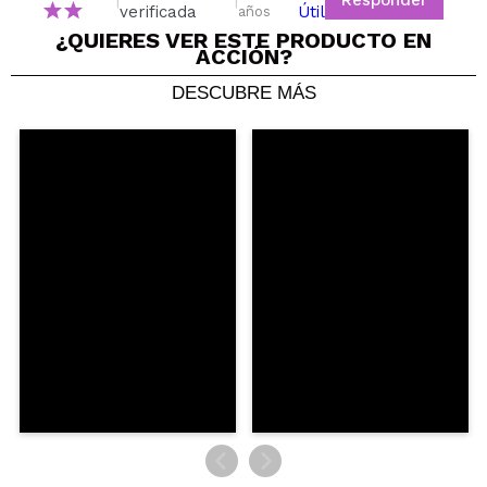
|
|
verificada
Útil
años
¿QUIERES VER ESTE PRODUCTO EN
ACCIÓN?
DESCUBRE MÁS
Nasim
Muy bien
¿Recomendarías su compra?
Si
Opinión
Hace 3
Responder
|
|
verificada
Útil
años
Elisa
Funciona muy bien!!! además muy económico
¿Recomendarías su compra?
Si
Responder
Útil
|
Hace 3 años
Valeria
Muy buena