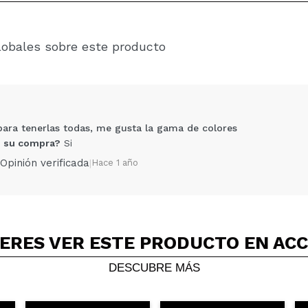
lobales sobre este producto
para tenerlas todas, me gusta la gama de colores
 su compra?
Si
Opinión verificada
|
Hace 1 año
ERES VER ESTE PRODUCTO EN AC
Compartir un vídeo o una foto
Tu vídeo podría ser el primero. Imagínatelo...
DESCUBRE MÁS
5/
compra?
Si
No