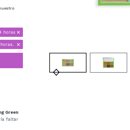
nuestro
4 horas
 horas.
ng Green
ía faltar