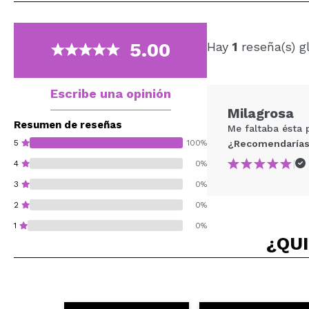
5.00
Hay
1
reseña(s) g
Escribe una opinión
Milagrosa
Resumen de reseñas
Me faltaba ésta 
5
100%
¿Recomendarías
|
4
0%
3
0%
2
0%
1
0%
¿QUI
¿Recomendarías su 