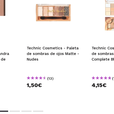
Technic Cosmetics - Paleta
Technic Cos
andra
de sombras de ojos Matte -
de sombras
 de
Nudes
Complete B
(13)
(
1,50€
4,15€