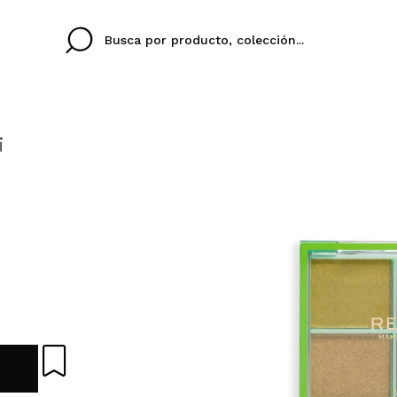
i
Cristina
Antonia
Ines
No tengo cuenta aqu
U IDIOMA
ez que
Buena experiencia
Muy bien
Spedizi
QUIER
ESPAÑOL
ENGLISH
eriencia
imballa
ajería.
elegan
colori sc
Al crear una cuenta en
rápidamente, revisar e
anteriores.