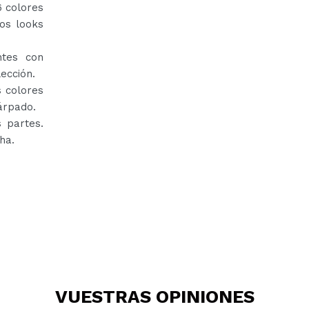
6 colores
os looks
ntes con
ección.
s colores
árpado.
 partes.
ha.
VUESTRAS
OPINIONES