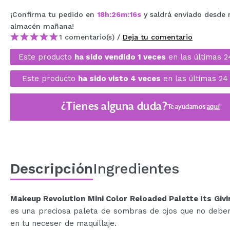
MAQUIFARMA
¡Confirma tu pedido en
18
h
:
26
m
:
16
s
y saldrá enviado desde 
almacén
mañana
!
KOREA ZONE
1 comentario(s) /
Deja tu comentario
TRAVEL SIZE
Este producto
ha sido vendido 1 veces
en las últimas 2
NATURE
Este producto
ha sido visto 4 veces
en las últimas 24
¿Tienes alguna duda?
OFERTAS
Te ayudamos
aquí
OUTLET
¡HAN VUELTO!
PRÓXIMAMENTE
Descripción
Ingredientes
BLOG
Makeup Revolution Mini Color Reloaded Palette Its Givi
es una preciosa paleta de sombras de ojos que no deber
en tu neceser de maquillaje.