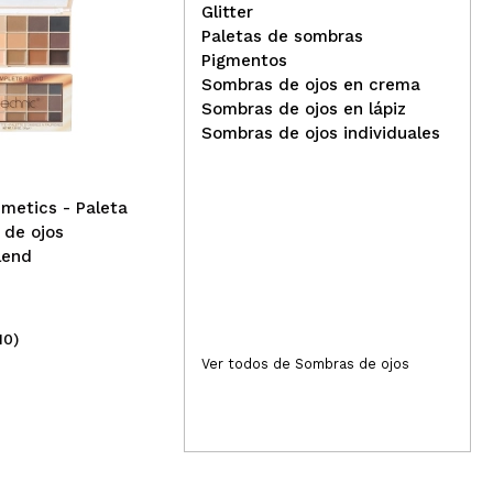
Glitter
Paletas de sombras
Pigmentos
Sombras de ojos en crema
Catrice - Paleta de
Rev
Sombras de ojos en lápiz
sombras mini 5 In a Box -
som
Sombras de ojos individuales
010: Golden Nude Look
mag
metics - Paleta
 de ojos
lend
10)
(36)
4,69€
6,
Ver todos de Sombras de ojos