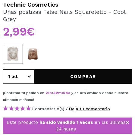
QUIERO REGISTRARME
Technic Cosmetics
Uñas postizas False Nails Squareletto - Cool
Al crear una cuenta en Maquillalia.com podrás realizar
Grey
tus compras rápidamente, revisar el estado de tus
pedidos y consultar tus operaciones anteriores.
2,99€
CREAR CUENTA
COMPRAR
¡Confirma tu pedido en
21
h
:
42
m
:
54
s
y saldrá enviado desde nuestro
almacén
mañana
!
1 comentario(s) /
Deja tu comentario
Este producto
ha sido vendido 1 veces
en las últimas
24 horas