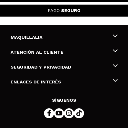
PAGO
SEGURO
MAQUILLALIA
Sobre nosotros
ATENCIÓN AL CLIENTE
Empleo
Envíos y devoluciones
SEGURIDAD Y PRIVACIDAD
Tarjetas de Regalo
Desistimiento / Devoluciones
Terminos y condiciones de uso
ENLACES DE INTERÉS
Formas de pago
Pólitica de Privacidad
Contacto
Descuento Estudiantes
Política de cookies
SÍGUENOS
Resolución de litigios en línea (ODR)