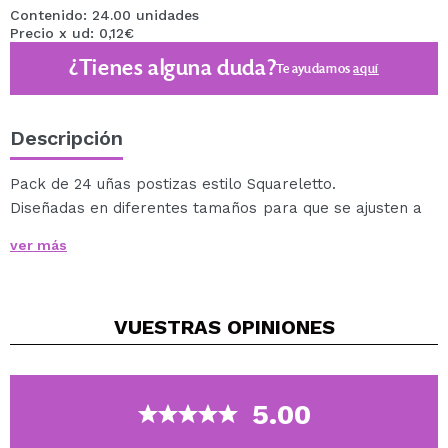
Contenido: 24.00 unidades
Precio x ud: 0,12€
¿Tienes alguna duda?
Te ayudamos
aquí
Descripción
Pack de 24 uñas postizas estilo Squareletto.
Diseñadas en diferentes tamaños para que se ajusten a
todas las uñas.
ver más
Para aplicarlas sólo es necesario aplicar una pequeña
cantidad de pegamento de uñas (incluido en el pack).
VUESTRAS
OPINIONES
5.00