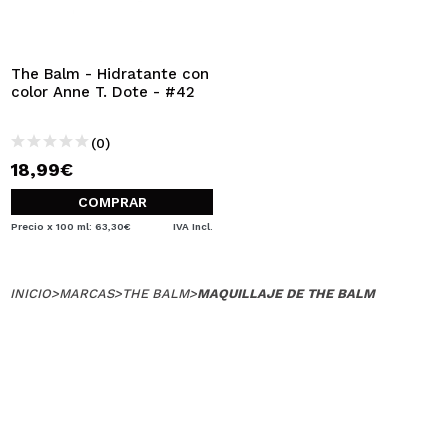
QUIERO REGISTRARME
Al crear una cuenta en Maquillalia.com podrás realizar
tus compras rápidamente, revisar el estado de tus
The Balm - Hidratante con
pedidos y consultar tus operaciones anteriores.
color Anne T. Dote - #42
(0)
CREAR CUENTA
18,99€
COMPRAR
Precio x 100 ml: 63,30€
IVA Incl.
INICIO
>
MARCAS
>
THE BALM
>
MAQUILLAJE DE THE BALM