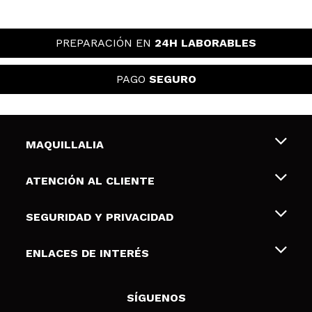
PREPARACIÓN EN
24H LABORABLES
PAGO
SEGURO
MAQUILLALIA
Sobre nosotros
ATENCIÓN AL CLIENTE
Empleo
Envíos y devoluciones
SEGURIDAD Y PRIVACIDAD
Tarjetas de Regalo
Desistimiento / Devoluciones
Terminos y condiciones de uso
ENLACES DE INTERÉS
Formas de pago
Pólitica de Privacidad
Contacto
Descuento Estudiantes
Política de cookies
SÍGUENOS
Resolución de litigios en línea (ODR)