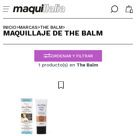
╳
╳
SELECCIONA TU IDIOMA
INICIO
MARCAS
THE BALM
>
>
>
MAQUILLAJE DE THE BALM
Ya soy #maquilover, tengo cuenta
BIENVENIDX!
ESPAÑOL
ENGLISH
ORDENAR Y FILTRAR
FRANCES
ALEMAN
1
producto(s) en
The Balm
ITALIANO
PORTUGUESE
¿Olvidaste la contraseña?
No tengo cuenta aquí