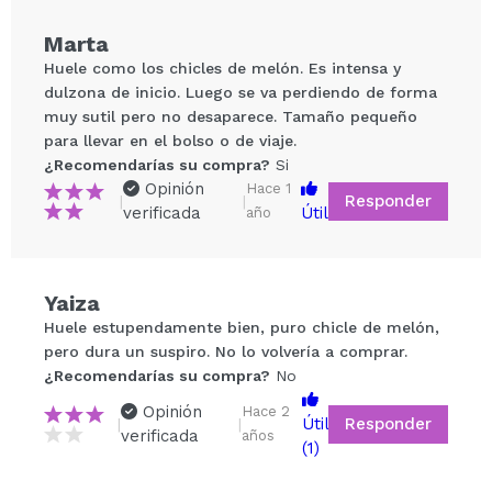
Marta
Huele como los chicles de melón. Es intensa y
dulzona de inicio. Luego se va perdiendo de forma
muy sutil pero no desaparece. Tamaño pequeño
para llevar en el bolso o de viaje.
¿Recomendarías su compra?
Si
Opinión
Hace 1
Responder
|
|
verificada
Útil
año
Compartir un vídeo o una foto
Tu vídeo podría ser el primero. Imagínatelo...
Yaiza
Huele estupendamente bien, puro chicle de melón,
¿Recomendarías su compra?
Si
No
pero dura un suspiro. No lo volvería a comprar.
5/5
¿Recomendarías su compra?
No
Opinión
Hace 2
Responder
Útil
|
ENVIAR
|
verificada
años
(1)