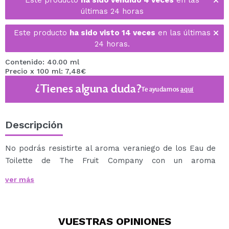
Este producto
ha sido vendido 4 veces
en las
últimas 24 horas
Este producto
ha sido visto 14 veces
en las últimas
24 horas.
Contenido: 40.00 ml
Precio x 100 ml: 7,48€
¿Tienes alguna duda?
Te ayudamos
aquí
Descripción
No podrás resistirte al aroma veraniego de los Eau de
Toilette de The Fruit Company con un aroma
enriquecido con extractos naturales.
ver más
Cinco deliciosas fragancias con las que conseguirás un
dulce y fresco aroma veraniego.
En un cómodo formato para llevarlo siempre contigo.
VUESTRAS
OPINIONES
Vegan.