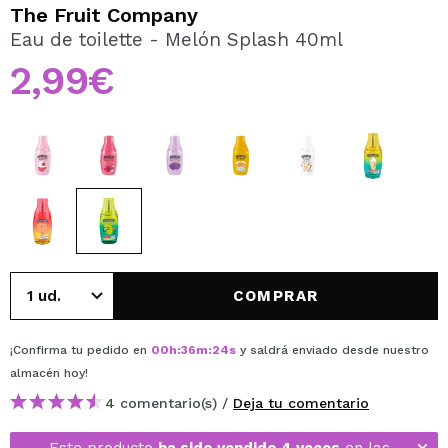
QUIERO REGISTRARME
The Fruit Company
Eau de toilette - Melón Splash 40ml
Al crear una cuenta en Maquillalia.com podrás realizar
tus compras rápidamente, revisar el estado de tus
2,99€
pedidos y consultar tus operaciones anteriores.
CREAR CUENTA
COMPRAR
¡Confirma tu pedido en
00
h
:
36
m
:
24
s
y saldrá enviado desde nuestro
almacén
hoy
!
4 comentario(s) /
Deja tu comentario