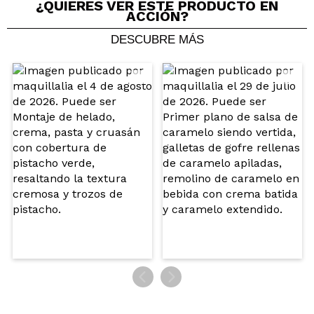
¿QUIERES VER ESTE PRODUCTO EN
ACCIÓN?
Jasmine
DESCUBRE MÁS
Un olor muy rico a melon
¿Recomendarías su compra?
Si
Opinión
Hace 3
Responder
|
|
verificada
Útil
años
Maria
Me encanta este perfume como para
llevarlo en el bolso y te saca de un
apuro
¿Recomendarías su compra?
Si
Hace 3
Responder
|
Útil
años