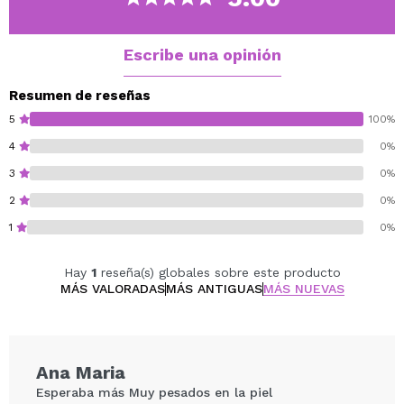
maquillaje ayuda a igualar el tono de la piel y
proporciona una base suave para los cosméticos.
Disfruta de una tez naturalmente radiante sin
Escribe una opinión
preocuparte por el daño solar.
El dúo contiene:
Resumen de reseñas
1x Protector solar Bio Watery 10ml
5
100%
1x protector solar Vita Tone Up 10ml
4
0%
3
0%
Vegan.
Cruelty free.
2
0%
1
0%
Hay
1
reseña(s) globales sobre este producto
MÁS VALORADAS
MÁS ANTIGUAS
MÁS NUEVAS
Ana Maria
Esperaba más Muy pesados en la piel