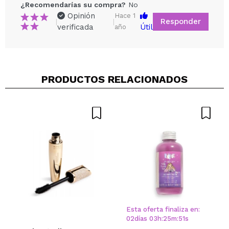
¿Recomendarías su compra?
No
Opinión
Hace 1
Responder
|
|
verificada
Útil
año
Compartir un vídeo o una foto
PRODUCTOS RELACIONADOS
Tu vídeo podría ser el primero. Imagínatelo...
¿Recomendarías su compra?
Si
No
5/5
ENVIAR
Esta oferta finaliza en:
02
días
03
h
:
25
m
:
51
s