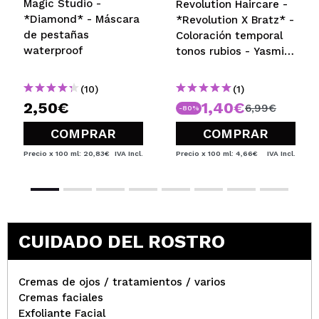
Magic Studio -
Revolution Haircare -
*Diamond* - Máscara
*Revolution X Bratz* -
de pestañas
Coloración temporal
waterproof
tonos rubios - Yasmin
Pretty Princess Rose
(10)
(1)
2,50€
1,40€
6,99€
-80%
COMPRAR
COMPRAR
Precio x 100 ml: 20,83€
IVA Incl.
Precio x 100 ml: 4,66€
IVA Incl.
CUIDADO DEL ROSTRO
Cremas de ojos / tratamientos / varios
Cremas faciales
Exfoliante Facial