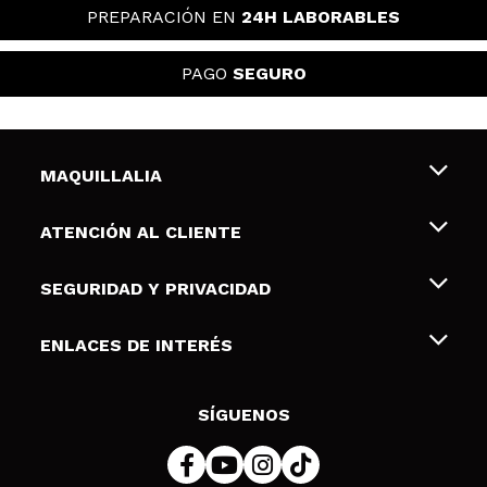
PREPARACIÓN EN
24H LABORABLES
PAGO
SEGURO
MAQUILLALIA
Sobre nosotros
ATENCIÓN AL CLIENTE
Empleo
Envíos y devoluciones
SEGURIDAD Y PRIVACIDAD
Tarjetas de Regalo
Desistimiento / Devoluciones
Terminos y condiciones de uso
ENLACES DE INTERÉS
Formas de pago
Pólitica de Privacidad
Contacto
Descuento Estudiantes
Política de cookies
SÍGUENOS
Resolución de litigios en línea (ODR)