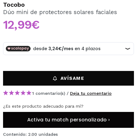
QUIERO REGISTRARME
Tocobo
Dúo mini de protectores solares faciales
Al crear una cuenta en Maquillalia.com podrás realizar
tus compras rápidamente, revisar el estado de tus
12,99€
pedidos y consultar tus operaciones anteriores.
CREAR CUENTA
AVÍSAME
1 comentario(s) /
Deja tu comentario
¿Es este producto adecuado para mí?
Activa tu match personalizado ›
Contenido: 2.00 unidades