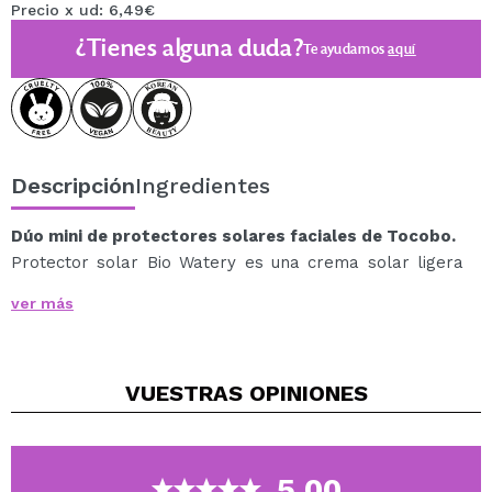
Precio x ud: 6,49€
¿Tienes alguna duda?
Te ayudamos
aquí
Descripción
Ingredientes
Dúo mini de protectores solares faciales de Tocobo.
Protector solar Bio Watery es una crema solar ligera
que no deja una capa blanca y funciona bien debajo del
ver más
maquillaje. Contiene 1000 ppm de extracto de frijol
mungo que alivia la irritación y combate las
imperfecciones, junto con 1000 ppm de ácido
VUESTRAS
OPINIONES
biohialurónico para aumentar la hidratación de la piel.
Tocobo protector solar Vita Tone Up es una crema
ligera que brinda una poderosa protección contra los
rayos UV con SPF50+/PA++++. La fórmula de base de
5.00