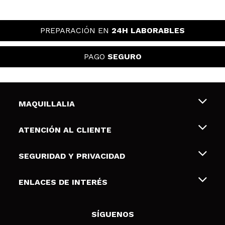
PREPARACIÓN EN
24H LABORABLES
PAGO
SEGURO
MAQUILLALIA
Sobre nosotros
ATENCIÓN AL CLIENTE
Empleo
Envíos y devoluciones
SEGURIDAD Y PRIVACIDAD
Tarjetas de Regalo
Desistimiento / Devoluciones
Terminos y condiciones de uso
ENLACES DE INTERÉS
Formas de pago
Pólitica de Privacidad
Contacto
Descuento Estudiantes
Política de cookies
SÍGUENOS
Resolución de litigios en línea (ODR)