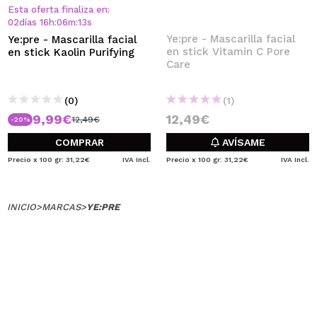
QUIERO REGISTRARME
Esta oferta finaliza en:
02
días
16
h
:
06
m
:
13
s
Al crear una cuenta en Maquillalia.com podrás realizar
Ye:pre - Mascarilla facial
Ye:pre - Mascarilla facial
tus compras rápidamente, revisar el estado de tus
en stick Vitamin C Pore
en stick Kaolin Purifying
pedidos y consultar tus operaciones anteriores.
Care
(0)
(1)
CREAR CUENTA
9,99€
12,49€
12,49€
-20%
COMPRAR
AVÍSAME
Precio x 100 gr: 31,22€
IVA Incl.
Precio x 100 gr: 31,22€
IVA Incl.
INICIO
>
MARCAS
>
YE:PRE