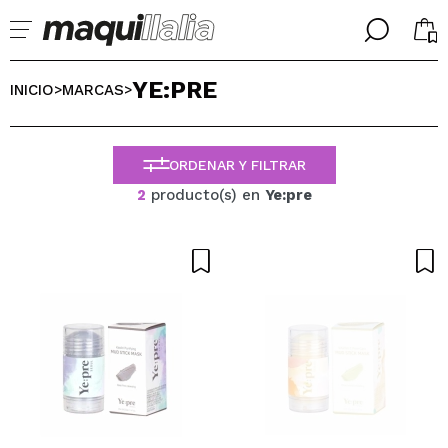
╳
╳
YE:PRE
SELECCIONA TU IDIOMA
INICIO
MARCAS
>
>
Ya soy #maquilover, tengo cuenta
BIENVENIDX!
ESPAÑOL
ENGLISH
ORDENAR Y FILTRAR
FRANCES
2
producto(s) en
Ye:pre
ALEMAN
ITALIANO
PORTUGUESE
¿Olvidaste la contraseña?
No tengo cuenta aquí