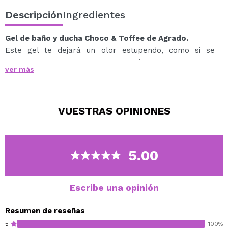
Descripción
Ingredientes
Gel de baño y ducha Choco & Toffee de Agrado.
Este gel te dejará un olor estupendo, como si se
tratara de esta deliciosa combinación.
ver más
Disfruta de tu momento baño como nunca con la
colección aportando un aroma natural y tendencia en
tu piel.
VUESTRAS
OPINIONES
Dermatológicamente testado.
Vegan.
5.00
Escribe una opinión
Resumen de reseñas
5
100%