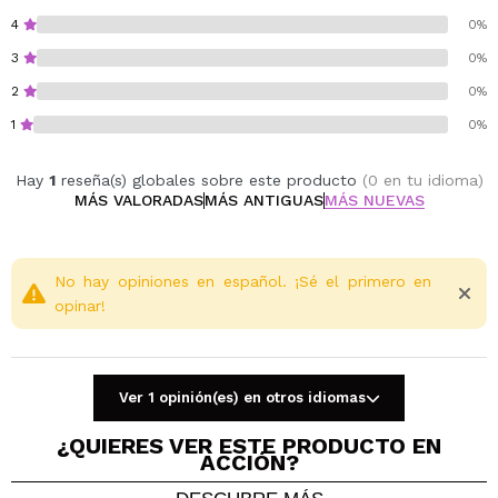
4
0%
3
0%
2
0%
1
0%
Hay
1
reseña(s) globales sobre este producto
(0 en tu idioma)
MÁS VALORADAS
MÁS ANTIGUAS
MÁS NUEVAS
No hay opiniones en español. ¡Sé el primero en
opinar!
Ver 1 opinión(es) en otros idiomas
¿QUIERES VER ESTE PRODUCTO EN
ACCIÓN?