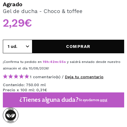
QUIERO REGISTRARME
Agrado
Gel de ducha - Choco & toffee
Al crear una cuenta en Maquillalia.com podrás realizar
tus compras rápidamente, revisar el estado de tus
2,29€
pedidos y consultar tus operaciones anteriores.
CREAR CUENTA
COMPRAR
¡Confirma tu pedido en
19
h
:
42
m
:
54
s
y saldrá enviado desde nuestro
almacén
el día 10/08/2026
!
1 comentario(s) /
Deja tu comentario
Contenido: 750.00 ml
Precio x 100 ml: 0,31€
¿Tienes alguna duda?
Te ayudamos
aquí