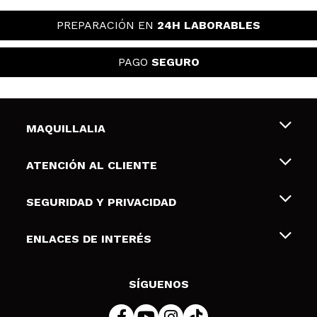
PREPARACIÓN EN
24H LABORABLES
PAGO
SEGURO
MAQUILLALIA
Sobre nosotros
ATENCIÓN AL CLIENTE
Empleo
Envíos y devoluciones
SEGURIDAD Y PRIVACIDAD
Tarjetas de Regalo
Desistimiento / Devoluciones
Terminos y condiciones de uso
ENLACES DE INTERÉS
Formas de pago
Pólitica de Privacidad
Contacto
Descuento Estudiantes
Política de cookies
SÍGUENOS
Resolución de litigios en línea (ODR)