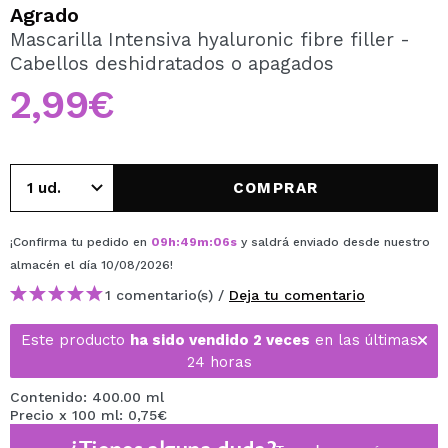
QUIERO REGISTRARME
Agrado
Mascarilla Intensiva hyaluronic fibre filler -
Al crear una cuenta en Maquillalia.com podrás realizar
Cabellos deshidratados o apagados
tus compras rápidamente, revisar el estado de tus
pedidos y consultar tus operaciones anteriores.
2,99€
CREAR CUENTA
COMPRAR
¡Confirma tu pedido en
09
h
:
49
m
:
06
s
y saldrá enviado desde nuestro
almacén
el día 10/08/2026
!
1 comentario(s) /
Deja tu comentario
Este producto
ha sido vendido 2 veces
en las últimas
24 horas
Contenido: 400.00 ml
Precio x 100 ml: 0,75€