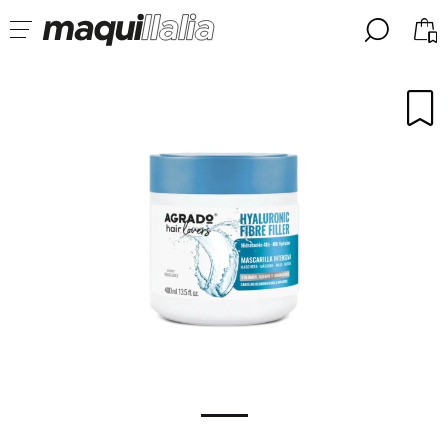
╳
╳
SELECCIONA TU IDIOMA
Ya soy #maquilover, tengo cuenta
BIENVENIDX!
ESPAÑOL
ENGLISH
FRANCES
ALEMAN
ITALIANO
PORTUGUESE
¿Olvidaste la contraseña?
No tengo cuenta aquí