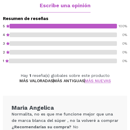
Aporta volumen, cuerpo y brillo saludable.
Escribe una opinión
Rellena y fortalece la fibra capilar.
Fórmula vegana con 96% de ingredientes
Resumen de reseñas
naturales.
5
100%
Ideal para cabellos deshidratados o apagados.
4
0%
3
0%
Vegan.
2
0%
1
0%
Hay
1
reseña(s) globales sobre este producto
MÁS VALORADAS
MÁS ANTIGUAS
MÁS NUEVAS
Maria Angelica
Normalita, no es que me funcione mejor que una
de marca blanca del súper , no la volveré a comprar
¿Recomendarías su compra?
No