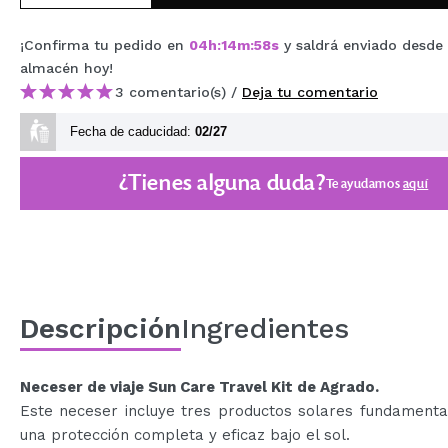
MAQUIFARMA
¡Confirma tu pedido en
04
h
:
14
m
:
58
s
y saldrá enviado desde
KOREA ZONE
almacén
hoy
!
3 comentario(s) /
Deja tu comentario
TRAVEL SIZE
Fecha de caducidad:
02/27
NATURE
¿Tienes alguna duda?
Te ayudamos
aquí
OFERTAS
OUTLET
¡HAN VUELTO!
PRÓXIMAMENTE
Descripción
Ingredientes
BLOG
Neceser de viaje Sun Care Travel Kit de Agrado.
Este neceser incluye tres productos solares fundamenta
una protección completa y eficaz bajo el sol.