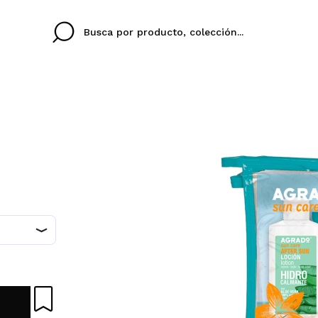
Cristina
Antonia
Ines
No tengo cuenta aqu
U IDIOMA
ez que
Buena experiencia
Muy bien
Spedizi
QUIER
ESPAÑOL
ENGLISH
eriencia
imballa
ajería.
elegan
colori sc
Al crear una cuenta en
rápidamente, revisar e
anteriores.