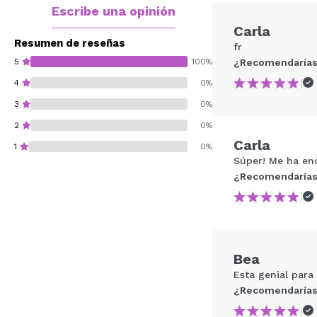
Escribe una opinión
Carla
Resumen de reseñas
fr
5
100%
¿Recomendarías
|
4
0%
3
0%
2
0%
Carla
1
0%
Súper! Me ha enc
¿Recomendarías
|
¿Recomendarías su 
Bea
ENVI
Esta genial para
¿Recomendarías
|