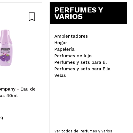
PERFUMES Y
VARIOS
Nature
Ambientadores
Hogar
Papelería
Ecotools - Dúo de brochas
Tec
Perfumes de lujo
para ojos Eye Enhancing
láp
Perfumes y sets para Él
ilu
Perfumes y sets para Ella
Velas
ompany - Eau de
ras 40ml
5)
(109)
7,99€
2,
Ver todos de Perfumes y Varios