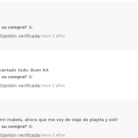
 su compra?
Si
Opinión verificada
|
Hace 2 años
antado todo. Buen kit.
Compartir un vídeo o una foto
 su compra?
Si
Tu vídeo podría ser el primero. Imagínatelo...
Opinión verificada
|
Hace 2 años
5/
compra?
Si
No
AR
 mi maleta, ahora que me voy de viaje de playita y sol!!
 su compra?
Si
Opinión verificada
|
Hace 2 años