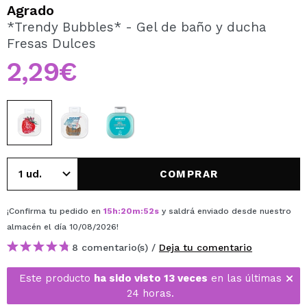
QUIERO REGISTRARME
Agrado
*Trendy Bubbles* - Gel de baño y ducha
Al crear una cuenta en Maquillalia.com podrás realizar
Fresas Dulces
tus compras rápidamente, revisar el estado de tus
pedidos y consultar tus operaciones anteriores.
2,29€
CREAR CUENTA
COMPRAR
¡Confirma tu pedido en
15
h
:
20
m
:
52
s
y saldrá enviado desde nuestro
almacén
el día 10/08/2026
!
8 comentario(s) /
Deja tu comentario
Este producto
ha sido visto 13 veces
en las últimas
24 horas.