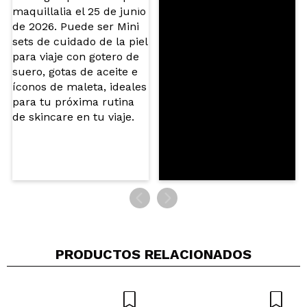
Erika
huele bastante bien, hace mucha espuma, por
precio esta bien
¿Recomendarías su compra?
Si
Opinión
Hace 4
Responder
|
|
verificada
Útil
años
Yasmin
Huele riquísimo me encanta!
¿Recomendarías su compra?
Si
Opinión
Hace 4
Responder
|
|
verificada
Útil
años
PRODUCTOS RELACIONADOS
Miriam
M encanta el olor k deja