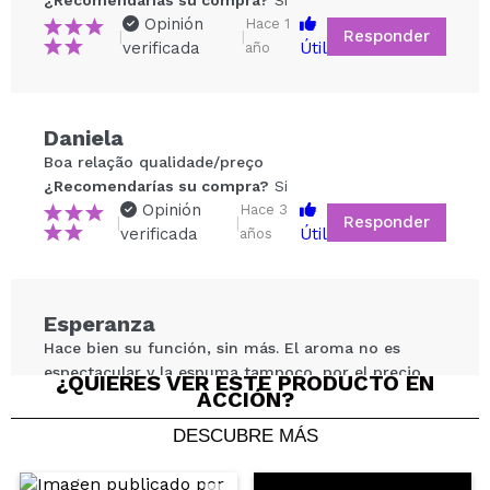
¿Recomendarías su compra?
Si
Opinión
Hace 1
Responder
|
|
verificada
Útil
año
Compartir un vídeo o una foto
Daniela
Tu vídeo podría ser el primero. Imagínatelo...
Boa relação qualidade/preço
¿Recomendarías su compra?
Si
Opinión
Hace 3
Responder
|
|
¿Recomendarías su compra?
Si
No
verificada
Útil
años
5/5
ENVIAR
Esperanza
Hace bien su función, sin más. El aroma no es
espectacular y la espuma tampoco, por el precio
¿QUIERES VER ESTE PRODUCTO EN
ACCIÓN?
que tiene no se puede esperar mucho más.
¿Recomendarías su compra?
No
DESCUBRE MÁS
Opinión
Hace 3
Responder
|
|
verificada
Útil
años