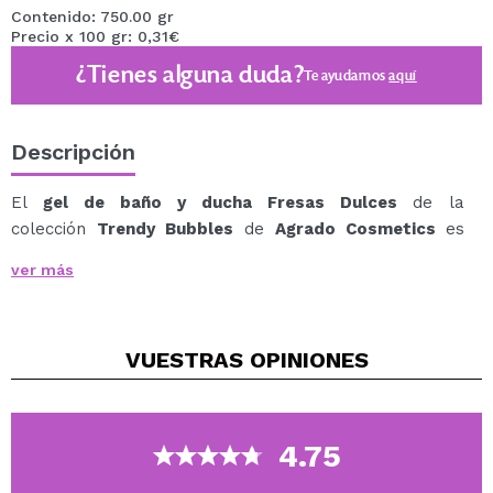
Contenido: 750.00 gr
Precio x 100 gr: 0,31€
¿Tienes alguna duda?
Te ayudamos
aquí
Descripción
El
gel de baño y ducha Fresas Dulces
de la
colección
Trendy Bubbles
de
Agrado Cosmetics
es
ideal para dar un toque frutal a tus duchas o baños.
ver más
Con un aroma a fresa muy agradable.
Limpia y cuida de tu piel gracias a su fórmula con pH
Neutro.
VUESTRAS
OPINIONES
Dermatológicamente testado.
4.75